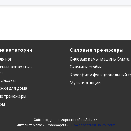
е категории
Силовые тренажеры
ля ног
Силовые рамы, машины Смита,
ные аппараты -
Скамьи и стойки
ия
Кроссфит и функциональный т
 Jacuzzi
Мультистанции
ожки для дома
ие тренажеры
еры
Сайт создан на маркетплейсе
Satu.kz
Интернет магазин massagerKZ |
Пожаловаться на контент