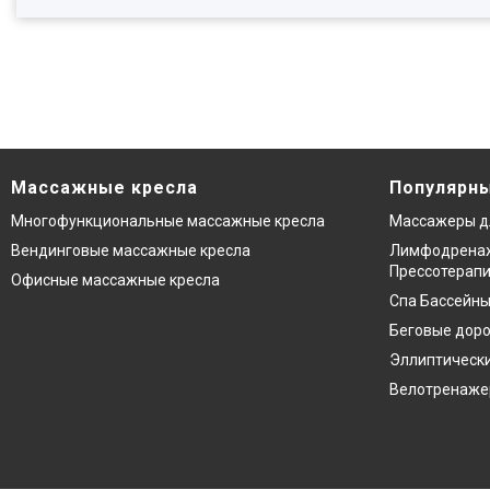
Массажные кресла
Популярны
Многофункциональные массажные кресла
Массажеры д
Вендинговые массажные кресла
Лимфодренаж
Прессотерап
Офисные массажные кресла
Спа Бассейны
Беговые дор
Эллиптическ
Велотренаж