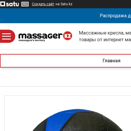
Создать сайт
на Satu.kz
Распродажа д
Массажные кресла, м
товары от интернет м
massagerKZ
Главная