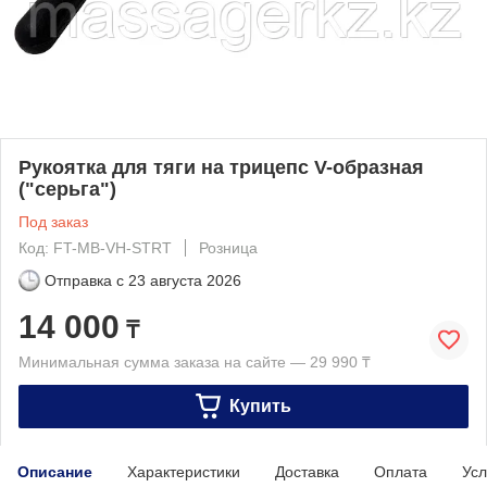
Рукоятка для тяги на трицепс V-образная
("серьга")
Под заказ
Код: FT-MB-VH-STRT
Розница
Отправка с
23 августа 2026
14 000
₸
Минимальная сумма заказа на сайте — 29 990 ₸
Купить
Описание
Характеристики
Доставка
Оплата
Усл