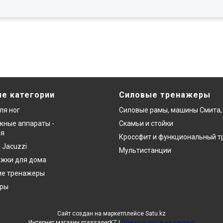
е категории
Силовые тренажеры
ля ног
Силовые рамы, машины Смита,
ные аппараты -
Скамьи и стойки
ия
Кроссфит и функциональный т
 Jacuzzi
Мультистанции
ожки для дома
ие тренажеры
еры
Сайт создан на маркетплейсе
Satu.kz
Интернет магазин massagerKZ |
Пожаловаться на контент