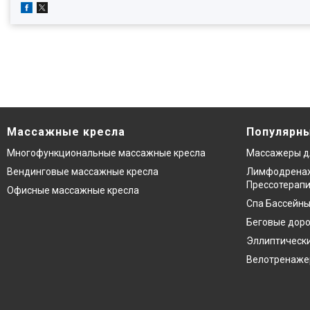
Массажные кресла
Популярны
Многофункциональные массажные кресла
Массажеры д
Вендинговые массажные кресла
Лимфодренаж
Прессотерап
Офисные массажные кресла
Спа Бассейны
Беговые дор
Эллиптическ
Велотренаж