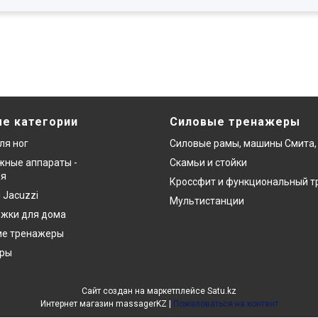
е категории
Силовые тренажеры
ля ног
Силовые рамы, машины Смита,
ные аппараты -
Скамьи и стойки
ия
Кроссфит и функциональный т
 Jacuzzi
Мультистанции
ожки для дома
ие тренажеры
еры
Сайт создан на маркетплейсе
Satu.kz
Интернет магазин massagerKZ |
Пожаловаться на контент