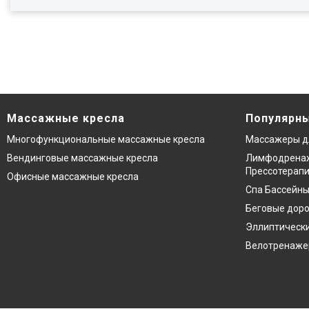
Массажные кресла
Популярны
Многофункциональные массажные кресла
Массажеры д
Вендинговые массажные кресла
Лимфодренаж
Прессотерап
Офисные массажные кресла
Спа Бассейны
Беговые дор
Эллиптическ
Велотренаж