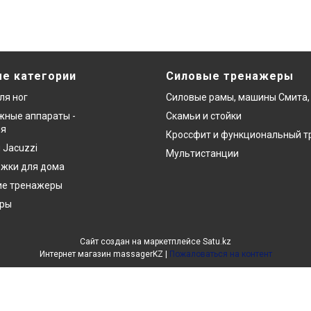
е категории
Силовые тренажеры
ля ног
Силовые рамы, машины Смита,
ные аппараты -
Скамьи и стойки
ия
Кроссфит и функциональный т
 Jacuzzi
Мультистанции
ожки для дома
ие тренажеры
еры
Сайт создан на маркетплейсе
Satu.kz
Интернет магазин massagerKZ |
Пожаловаться на контент