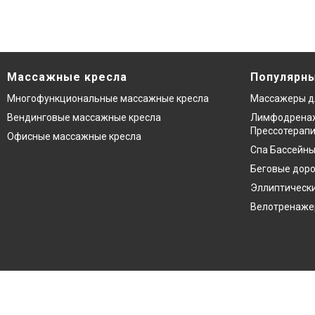
Массажные кресла
Популярны
Многофункциональные массажные кресла
Массажеры д
Вендинговые массажные кресла
Лимфодренаж
Прессотерап
Офисные массажные кресла
Спа Бассейны
Беговые дор
Эллиптическ
Велотренаж