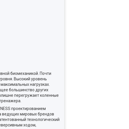
вной биомеханикой. Почти
уровня. Высокий уровень
 максимальных нагрузках.
яющее большинство других
 излишне перегружает коленные
 тренажера.
ITNESS проектированием
да ведущих мировых брендов
патентованный технологический
реверсивным ходом,