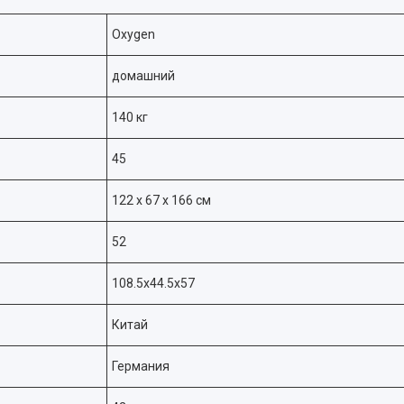
Oxygen
домашний
140 кг
45
122 x 67 x 166 см
52
108.5x44.5x57
Китай
Германия