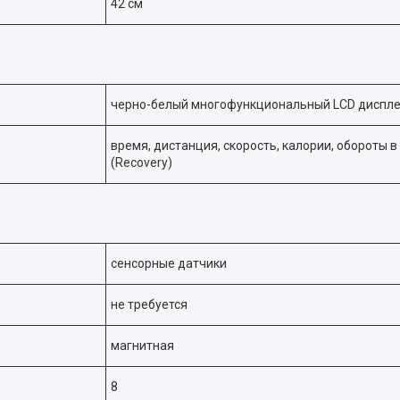
42 см
черно-белый многофункциональный LCD диспл
время, дистанция, скорость, калории, обороты в 
(Recovery)
сенсорные датчики
не требуется
магнитная
8