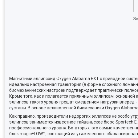
Зв
Магнитный эллипсоид Oxygen Alabama EXT с приводной сист
идеально настроенная траектория (в форме сложного ломанн
биомеханических настроек подтверждает практически полное 
Кроме того, как и полагается приличным эллипсам, основной
эллипсов такого уровня грешат смещением нагрузки вперед -
суставы. В основе великолепной биомеханики Oxygen Alabama
Как правило, производители недорогих эллипсов не особо ут
эллипсов занимается известное тайваньское бюро Sportech 
профессионального уровня. Во-вторых, это самые качествен
блок magicFLOW™, состоящий из утяжеленного сбалансирован