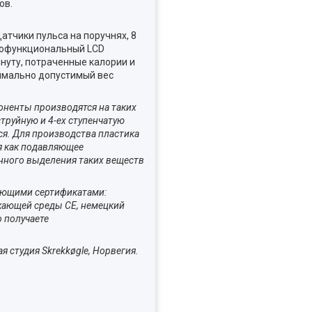
ов.
тчики пульса на поручнях, 8
гофункциональный LCD
нуту, потраченные калории и
симально допустимый вес
оненты производятся на таких
струйную и 4-ех ступенчатую
ся. Для производства пластика
я как подавляющее
нного выделения таких веществ
дующими сертификатами:
ужающей среды CE, немецкий
о получаете
я студия Skrekkøgle, Норвегия.