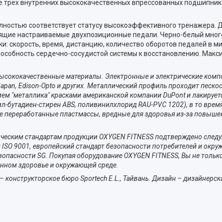
е трех внутренних высококачественных впрессованных подшипник
ностью соответствует статусу высокоэффективного тренажера. Да
зящие настраиваемые двухпозиционные педали. Черно-белый мно
и: скорость, время, дистанцию, количество оборотов педалей в ми
способность сердечно-сосудистой системы к восстановлению. Мак
высококачественные материалы. Электронные и электрические комп
IT Japan, Edison-Opto и других. Металлический профиль проходит песко
нием "металлика" красками американской компании DuPont и лакирует
ил-бутадиен-стирен ABS, поливинилхлорид RAU-PVC 1202), в то врем
 переработанные пластмассы, вредные для здоровья из-за повыше
гическим стандартам продукции OXYGEN FITNESS подтверждено сле
ISO 9001, европейский стандарт безопасности потребителей и окр
езопасности SG. Покупая оборудование OXYGEN FITNESS, Вы не тольк
енном здоровье и окружающей среде.
конструкторское бюро Sportech E.L., Тайвань. Дизайн – дизайнерска