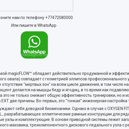
оните нам по телефону
+77472080000
Или пишите в WhatsApp
емой magicFLOW™ обладает действительно продуманной и эффекти
ого овала) совпадает с геометрией эллипсов профессионального 
отсутствие "мертвых зон" на всем цикле движения, в том числе на
 акцент делается на мышцы бедр и ягодиц, в то время как подавл
 а это не только снижает общую эффективность тренировки, но и
 EXT две причины. Во-первых, это "тонкая" инженерная настройка
руждают себя доводкой биомеханики. Однако в случае с OXYGEN F
E.L., разрабатывающее эллиптические рамные конструкции для ря
ные узлы и комплектующие. В основе приводной системы лежит за
ного маховика, трехкомпонентного дискового педального узла с 