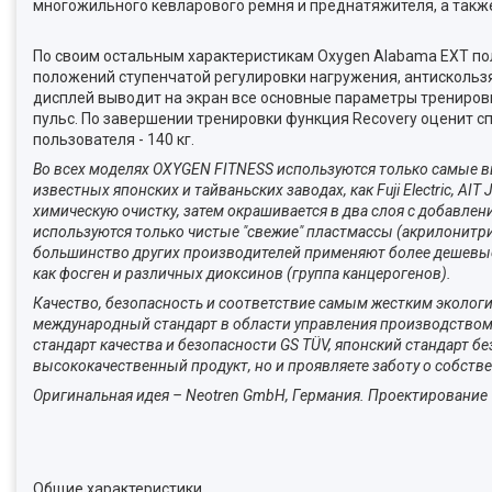
многожильного кевларового ремня и преднатяжителя, а такж
По своим остальным характеристикам Oxygen Alabama EXT пол
положений ступенчатой регулировки нагружения, антисколь
дисплей выводит на экран все основные параметры тренировк
пульс. По завершении тренировки функция Recovery оценит 
пользователя - 140 кг.
Во всех моделях OXYGEN FITNESS используются только самые 
известных японских и тайваньских заводах, как Fuji Electric, A
химическую очистку, затем окрашивается в два слоя с добавле
используются только чистые "свежие" пластмассы (акрилонитр
большинство других производителей применяют более дешевые
как фосген и различных диоксинов (группа канцерогенов).
Качество, безопасность и соответствие самым жестким эколо
международный стандарт в области управления производством 
стандарт качества и безопасности GS TÜV, японский стандарт б
высококачественный продукт, но и проявляете заботу о собств
Оригинальная идея – Neotren GmbH, Германия. Проектирование – 
Общие характеристики