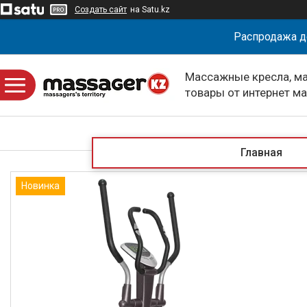
Создать сайт
на Satu.kz
Распродажа д
Массажные кресла, м
товары от интернет м
massagerKZ
Главная
Новинка