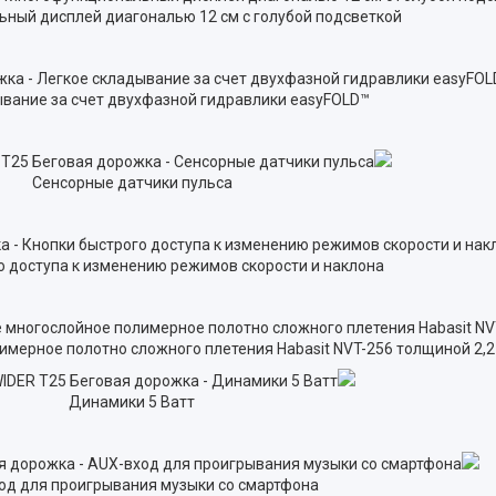
ный дисплей диагональю 12 см с голубой подсветкой
ывание за счет двухфазной гидравлики easyFOLD™
Cенсорные датчики пульса
о доступа к изменению режимов скорости и наклона
мерное полотно сложного плетения Habasit NVT-256 толщиной 2,2
Динамики 5 Ватт
од для проигрывания музыки со смартфона