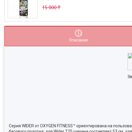
15 000 ₸
Описание
Зв
Серия WIDER от OXYGEN FITNESS™ ориентирована на пользоват
бегового полотна: для Wider T25 ширина составляет 53 см, д