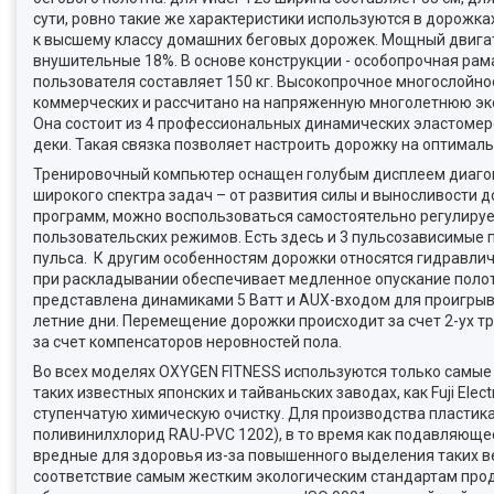
сути, ровно такие же характеристики используются в дорожка
к высшему классу домашних беговых дорожек. Мощный двигатель 
внушительные 18%. В основе конструкции - особопрочная рам
пользователя составляет 150 кг. Высокопрочное многослойное
коммерческих и рассчитано на напряженную многолетнюю экс
Она состоит из 4 профессиональных динамических эластомеро
деки. Такая связка позволяет настроить дорожку на оптимал
Тренировочный компьютер оснащен голубым дисплеем диагона
широкого спектра задач – от развития силы и выносливости 
программ, можно воспользоваться самостоятельно регулируе
пользовательских режимов. Есть здесь и 3 пульсозависимые
пульса. К другим особенностям дорожки относятся гидравли
при раскладывании обеспечивает медленное опускание полот
представлена динамиками 5 Ватт и AUX-входом для проигрыв
летние дни. Перемещение дорожки происходит за счет 2-ух 
за счет компенсаторов неровностей пола.
Во всех моделях OXYGEN FITNESS используются только самые
таких известных японских и тайваньских заводах, как Fuji Elec
ступенчатую химическую очистку. Для производства пластика
поливинилхлорид RAU-PVC 1202), в то время как подавляющ
вредные для здоровья из-за повышенного выделения таких ве
соответствие самым жестким экологическим стандартам про