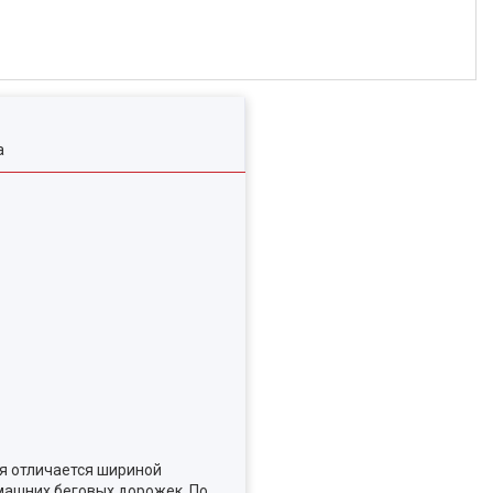
а
ия отличается шириной
омашних беговых дорожек. По