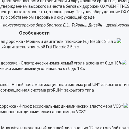
андарт безопасности потребителей и окружающей среды CE, немец
Подтверждением высокого качества беговых дорожек OXYGEN FITNE
 электронные компоненты, а также раму. Покупая оборудование OXY
оту о собственном здоровье и окружающей среде.
конструкторское бюро Sportech E.L., Тайвань. Дизайн – дизайнерска
Особенности
й двигатель японской Fuji Electric 3.5 л.с.
чески изменяемый угол наклона от 0 до 18%
ортизационная система proRUN™ закрытого типа
сиональных динамических эластомера VCS™