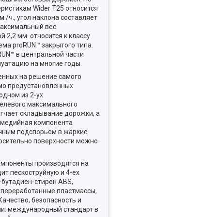
еристикам Wider T25 относится
м./ч., угол наклона составляет
максимальный вес
2,2 мм. относится к классу
ема proRUN™ закрытого типа.
RUN™ в центральной части
луатацию на многие годы.
енных на решение самого
имо предустановленных
одном из 2-ух
целевого максимального
егчает складывание дорожки, а
тимедийная компонента
ичным подспорьем в жаркие
носительно поверхности можно
омпоненты производятся на
одит пескоструйную и 4-ех
-бутадиен-стирен ABS,
 переработанные пластмассы,
Качество, безопасность и
и: международный стандарт в