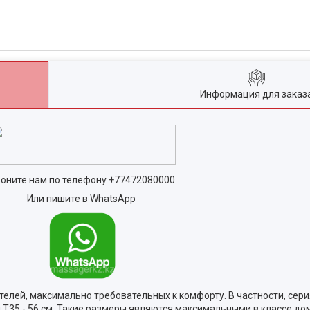
Информация для заказ
оните нам по телефону
+77472080000
Или пишите в WhatsApp
елей, максимально требовательных к комфорту. В частности, сер
ля T35 - 56 см. Такие размеры являются максимальными в классе д