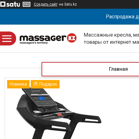
Создать сайт
на Satu.kz
Распродажа д
Массажные кресла, м
товары от интернет м
massagerKZ
Главная
Новинка
Подарок