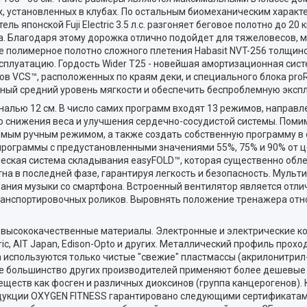
х, установленных в клубах. По остальным биомеханическим характ
японской Fuji Electric 3.5 л.с. разгоняет беговое полотно до 20 к
а. Благодаря этому дорожка отлично подойдет для тяжеловесов, 
 полимерное полотно сложного плетения Habasit NVT-256 толщиной 
плуатацию. Гордость Wider T25 - новейшая амортизационная сист
в VCS™, расположенных по краям деки, и специального блока pro
ьный средний уровень мягкости и обеспечить беспроблемную эксп
лью 12 см. В число самих программ входят 13 режимов, направл
до снижения веса и улучшения сердечно-сосудистой системы. Пом
мым ручным режимом, а также создать собственную программу в 
 программы с предустановленными значениями 55%, 75% и 90% от 
ческая система складывания easyFOLD™, которая существенно обл
на в последней фазе, гарантируя легкость и безопасность. Муль
ания музыки со смартфона. Встроенный вентилятор является отл
транспортировочных роликов. Выровнять положение тренажера от
 высококачественные материалы. Электронные и электрические к
tric, AIT Japan, Edison-Opto и других. Металлический профиль прох
 используются только чистые "свежие" пластмассы (акрилонитрил
ее большинство других производителей применяют более дешевые
ществ как фосген и различных диоксинов (группа канцерогенов). 
дукции OXYGEN FITNESS гарантировано следующими сертификатам