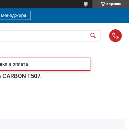
Корзина
ь менеджера
вка и оплата
а CARBON T507.