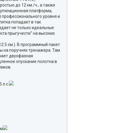
остью до 12 км./ч., а также
ортизационная платформа,
) профессионального уровня и
пятка попадает в так
оздает не только идеальные
кта прыгучести" на высоких
.5 см.). В программный пакет
ы на поручнях тренажера. Там
ечает двухфазная
дленное опускание полотна в
ликов.