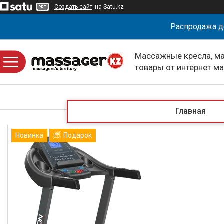
Создать сайт
на Satu.kz
Распродажа д
Массажные кресла, м
товары от интернет м
massagerKZ
Главная
Новинка
Подарок