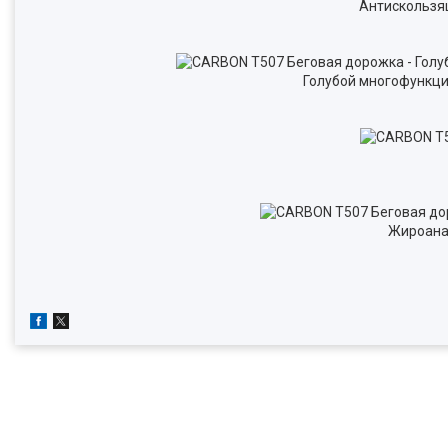
Антискользя
Голубой многофункцио
Жироанал