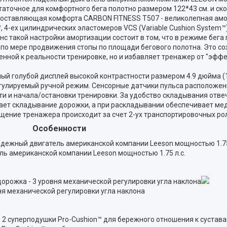
аточное для комфортного бега полотно размером 122*43 см. и скор
 составляющая комфорта CARBON FITNESS T507 - великолепная ам
 4-ех цилиндрических эластомеров VCS (Variable Cushion System™
с такой настройки амортизации состоит в том, что в режиме бега 
 по мере продвижения стопы по площади бегового полотна. Это с
нной к реальности тренировке, но и избавляет тренажер от "эффе
 голубой дисплей высокой контрастности размером 4.9 дюйма (12
гулируемый ручной режим. Сенсорные датчики пульса расположен
сти и начала/остановки тренировки. За удобство складывания отв
чает складывание дорожки, а при раскладывании обеспечивает ме
ещение тренажера происходит за счет 2-ух транспортировочных ро
Особенности
ь американской компании Leeson мощностью 1.75 л.с.
ня механической регулировки угла наклона