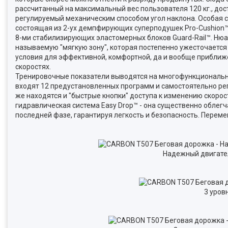
рассчитанный на максимальный вес пользователя 120 кг., дост
регулируемый механическим способом угол наклона. Особая
состоящая из 2-ух демпфирующих суперподушек Pro-Cushion™,
8-ми стабилизирующих эластомерных блоков Guard-Rail™. Нюан
называемую "мягкую зону", которая постепенно ужесточается
условия для эффективной, комфортной, да и вообще приближе
скоростях.
Тренировочные показатели выводятся на многофункциональный
входят 12 предустановленных программ и самостоятельно ре
же находятся и "быстрые кнопки" доступа к изменению скоро
гидравлическая система Easy Drop™ - она существенно облег
последней фазе, гарантируя легкость и безопасность. Перем
Надежный двигател
3 уров