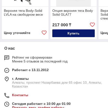
Верхняя тяга Body-Solid
Опция верхняя тяга Body
Верх
LVLA на свободном весе
Solid GLA77
Soli
стек
217 000
₸
Цену уточняйте
Цен
Купить
О нас
Рейтинг не сформирован
Менее 5 отзывов за последний год
Работает с 13.11.2012
г. Алматы
Алматы, проспект Назарбаева дом 65 офис 10, Алматы,
Казахстан
Контакты
Сегодня работает с 10:00 до 01:00
Показать весь график работы