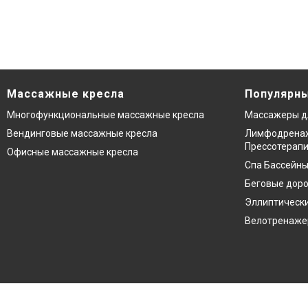
Массажные кресла
Популярны
Многофункциональные массажные кресла
Массажеры д
Вендинговые массажные кресла
Лимфодренаж
Прессотерап
Офисные массажные кресла
Спа Бассейны
Беговые дор
Эллиптическ
Велотренаж