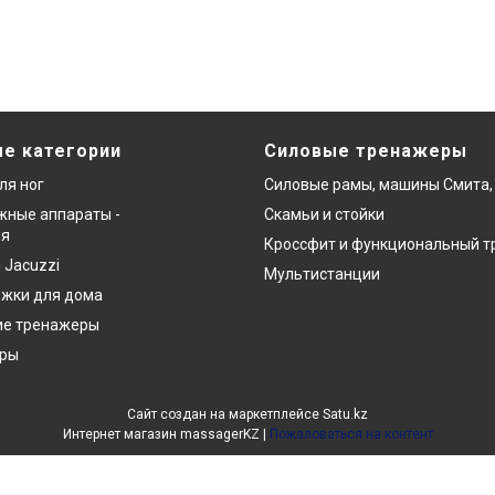
е категории
Силовые тренажеры
ля ног
Силовые рамы, машины Смита,
ные аппараты -
Скамьи и стойки
ия
Кроссфит и функциональный т
 Jacuzzi
Мультистанции
ожки для дома
ие тренажеры
еры
Сайт создан на маркетплейсе
Satu.kz
Интернет магазин massagerKZ |
Пожаловаться на контент