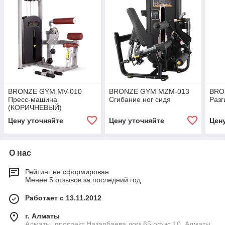
BRONZE GYM MV-010
BRONZE GYM MZM-013
BRO
Пресс-машина
Сгибание ног сидя
Разг
(КОРИЧНЕВЫЙ)
Цену уточняйте
Цену уточняйте
Цен
О нас
Рейтинг не сформирован
Менее 5 отзывов за последний год
Работает с 13.11.2012
г. Алматы
Алматы, проспект Назарбаева дом 65 офис 10, Алматы,