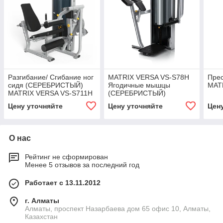
Разгибание/ Сгибание ног
MATRIX VERSA VS-S78H
Пре
сидя (СЕРЕБРИСТЫЙ)
Ягодичные мышцы
MAT
MATRIX VERSA VS-S711H
(СЕРЕБРИСТЫЙ)
Цену уточняйте
Цену уточняйте
Цен
О нас
Рейтинг не сформирован
Менее 5 отзывов за последний год
Работает с 13.11.2012
г. Алматы
Алматы, проспект Назарбаева дом 65 офис 10, Алматы,
Казахстан