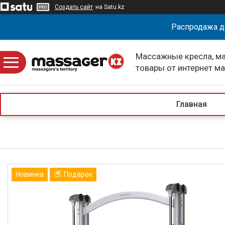
Создать сайт
на Satu.kz
Распродажа д
Массажные кресла, м
товары от интернет м
massagerKZ
Главная
Новинка
Подарок