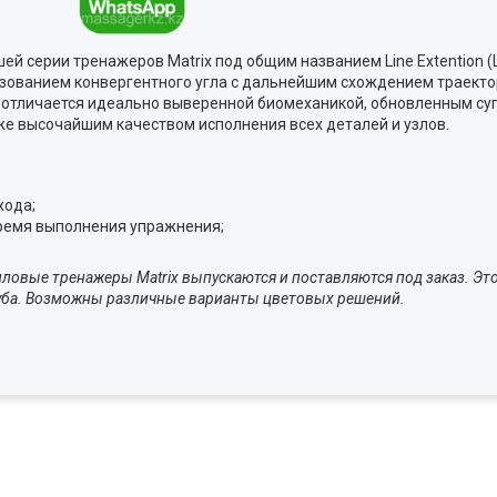
й серии тренажеров Matrix под общим названием Line Extention (L
зованием конвергентного угла с дальнейшим схождением траектор
я отличается идеально выверенной биомеханикой, обновленным с
же высочайшим качеством исполнения всех деталей и узлов.
хода;
ремя выполнения упражнения;
овые тренажеры Matrix выпускаются и поставляются под заказ. Эт
луба. Возможны различные варианты цветовых решений.