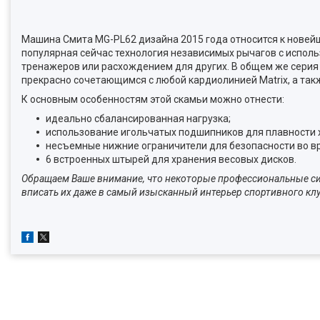
Машина Смита MG-PL62 дизайна 2015 года относится к новейше
популярная сейчас технология независимых рычагов с исполь
тренажеров или расхождением для других. В общем же сери
прекрасно сочетающимся с любой кардиолинией Matrix, а так
К основным особенностям этой скамьи можно отнести:
идеально сбалансированная нагрузка;
использование игольчатых подшипников для плавности 
несъемные нижние ограничители для безопасности во в
6 встроенных штырей для хранения весовых дисков.
Обращаем Ваше внимание, что некоторые профессиональные сил
вписать их даже в самый изысканный интерьер спортивного к