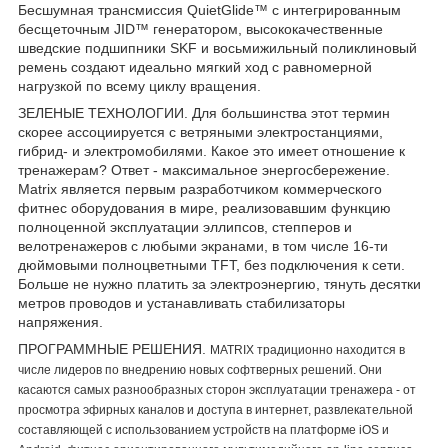
Бесшумная трансмиссия QuietGlide™ с интегрированным
беcщеточным JID™ генератором, высококачественные
шведские подшипники SKF и восьмижильный поликлиновый
ремень создают идеально мягкий ход с равномерной
нагрузкой по всему циклу вращения.
ЗЕЛЕНЫЕ ТЕХНОЛОГИИ. Для большинства этот термин
скорее ассоциируется с ветряными электростанциями,
гибрид- и электромобилями. Какое это имеет отношение к
тренажерам? Ответ - максимальное энергосбережение.
Matrix является первым разработчиком коммерческого
фитнес оборудования в мире, реализовавшим функцию
полноценной эксплуатации эллипсов, степперов и
велотренажеров с любыми экранами, в том числе 16-ти
дюймовыми полноцветными TFT, без подключения к сети.
Больше не нужно платить за электроэнергию, тянуть десятки
метров проводов и устанавливать стабилизаторы
напряжения.
ПРОГРАММНЫЕ РЕШЕНИЯ.
MATRIX традиционно находится в
числе лидеров по внедрению новых софтверных решений. Они
касаются самых разнообразных сторон эксплуатации тренажера - от
просмотра эфирных каналов и доступа в интернет, развлекательной
составляющей с использованием устройств на платформе iOS и