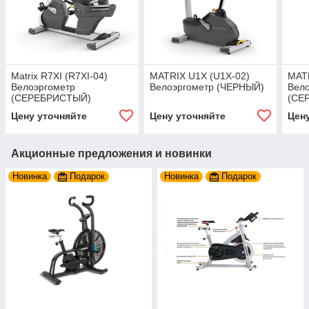
Matrix R7XI (R7XI-04)
MATRIX U1X (U1X-02)
MATR
Велоэргометр
Велоэргометр (ЧЕРНЫЙ)
Вел
(СЕРЕБРИСТЫЙ)
(СЕ
Цену уточняйте
Цену уточняйте
Цен
Акционные предложения и новинки
Новинка
Подарок
Новинка
Подарок