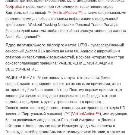
Android, фитнес ориентированного мультимедийного on-line сервиса
Netpulse
и революционной технологии интерактивного видео
VirtualActive™
Виртуальный ландшафт™ (
), а также опциональными
приложениями для сбора и анализа информации о проделанной
тренировке - Workout Tracking Network и Personal Trainer Portal до
беспроводной системы глобального сбора эксплуатационных данных
Asset Management
™
.
Ядро вертикального велоэргометра U7Xi -
суперсовременный
сенсорный дисплей 16 дюймов на базе ОС Android с широчайшим
спектром интерактивных возможностей, в основе которых лежит три
основополагающих принципа: РАЗВЛЕЧЕНИЕ, МОТИВАЦИЯ и
ОБСЛУЖИВАНИЕ.
РАЗВЛЕЧЕНИЕ.
Монотонность и скука, которые неизбежно
сопровождают тренировки, являются основными причинами, из-за
которых люди забрасывают фитнес. Поэтому первым приоритетом
концепции является создание развлекательной среды, которая
помогает преодолеть рутину тренировочного процесса.
Сюда относится, прежде всего, технология интерактивного видео HD
VirtualActive™
качества "Виртуальный ландшафт™" (
), имитирующая
бег по различным ландшафтам Северной Америки - от Долины
гейзеров в Национальном парке Йеллоустоун до Аллеи звезд в
Голливуде, швейцарским Альпам и тихим улочкам Италии, а также по