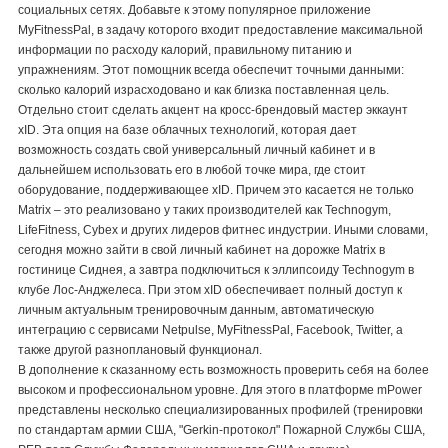
социальных сетях. Добавьте к этому популярное приложение
MyFitnessPal, в задачу которого входит предоставление максимальной
информации по расходу калорий, правильному питанию и
упражнениям. Этот помощник всегда обеспечит точными данными:
сколько калорий израсходовано и как близка поставленная цель.
Отдельно стоит сделать акцент на кросс-брендовый мастер эккаунт
xID. Эта опция на базе облачных технологий, которая дает
возможность создать свой универсальный личный кабинет и в
дальнейшем использовать его в любой точке мира, где стоит
оборудование, поддерживающее xID. Причем это касается не только
Matrix – это реализовано у таких производителей как Technogym,
LifeFitness, Cybex и других лидеров фитнес индустрии. Иными словами,
сегодня можно зайти в свой личный кабинет на дорожке Matrix в
гостинице Сиднея, а завтра подключиться к эллипсоиду Technogym в
клубе Лос-Анджелеса. При этом xID обеспечивает полный доступ к
личным актуальным тренировочным данным, автоматическую
интеграцию с сервисами Netpulse, MyFitnessPal, Facebook, Twitter, а
также другой разноплановый функционал.
В дополнение к сказанному есть возможность проверить себя на более
высоком и профессиональном уровне. Для этого в платформе mPower
представлены несколько специализированных профилей (тренировки
по стандартам армии США, "Gerkin-протокол" Пожарной Службы США,