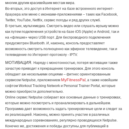
многим другим красивейшим местам мира.
Во-вторых, это доступ в Интернет на базе встроенного интернет-
браузера или меню с иконками-приложениями – таких как Facebook,
Twitter, YouTube, Netflix, сервис погоды и ряд других служб.
В-третьих, мультимедиа. Смотреть видео или слушать музыку можно
как путем подключения устройств на базе iOS (Apple) и Android, так и
на «флешке» через USB порт. Для беспроводного подключения
предусмотрен Bluetooth. И, наконец, консоль предоставляет
возможность смотреть полноценно как эфирное телевидение, так и
телевидение по Интернет-протоколу - IPTV.
МОТИВАЦИЯ.
Наряду с монотонностью, потеря мотивации также
зачастую приводит к прекращению тренировок. Для этого консоль
обладает аж несколькими опциями – фитнес ориентированным
MyFitnessPal
сервисом Netpulse, приложением
, а также новейшим
софтом Workout Tracking Network и Personal Trainer Portal, которые
можно приобрести дополнительно.
Online сервис Netpulse собирает все основные данные о тренировках,
которые можно посмотреть и проанализировать в дальнейшем.
Программа дает возможность задать тренировочные цели и следит за
их реализацией. Наконец, можно принять участие в различных
международных соревнованиях, регулярно проводящихся Netpulse.
Конечно же, достижения и победы доступны для публикаций в