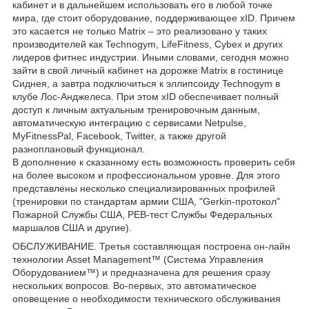
кабинет и в дальнейшем использовать его в любой точке
мира, где стоит оборудование, поддерживающее xID. Причем
это касается не только Matrix – это реализовано у таких
производителей как Technogym, LifeFitness, Cybex и других
лидеров фитнес индустрии. Иными словами, сегодня можно
зайти в свой личный кабинет на дорожке Matrix в гостинице
Сиднея, а завтра подключиться к эллипсоиду Technogym в
клубе Лос-Анджелеса. При этом xID обеспечивает полный
доступ к личным актуальным тренировочным данным,
автоматическую интеграцию с сервисами Netpulse,
MyFitnessPal, Facebook, Twitter, а также другой
разноплановый функционал.
В дополнение к сказанному есть возможность проверить себя
на более высоком и профессиональном уровне. Для этого
представлены несколько специализированных профилей
(тренировки по стандартам армии США, "Gerkin-протокол"
Пожарной Службы США, PEB-тест Службы Федеральных
маршалов США и другие).
ОБСЛУЖИВАНИЕ. Третья составляющая построена он-лайн
технологии Asset Management™ (Система Управления
Оборудованием™) и предназначена для решения сразу
нескольких вопросов. Во-первых, это автоматическое
оповещение о необходимости технического обслуживания