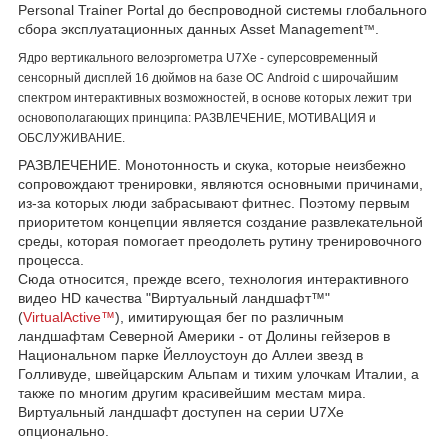
Personal Trainer Portal до беспроводной системы глобального
сбора эксплуатационных данных Asset Management
.
™
Ядро вертикального велоэргометра U7Xe - суперсовременный
сенсорный дисплей 16 дюймов на базе ОС Android с широчайшим
спектром интерактивных возможностей, в основе которых лежит три
основополагающих принципа: РАЗВЛЕЧЕНИЕ, МОТИВАЦИЯ и
ОБСЛУЖИВАНИЕ.
РАЗВЛЕЧЕНИЕ. Монотонность и скука, которые неизбежно
сопровождают тренировки, являются основными причинами,
из-за которых люди забрасывают фитнес. Поэтому первым
приоритетом концепции является создание развлекательной
среды, которая помогает преодолеть рутину тренировочного
процесса.
Сюда относится, прежде всего, технология интерактивного
видео HD качества "Виртуальный ландшафт™"
(
VirtualActive™
), имитирующая бег по различным
ландшафтам Северной Америки - от Долины гейзеров в
Национальном парке Йеллоустоун до Аллеи звезд в
Голливуде, швейцарским Альпам и тихим улочкам Италии, а
также по многим другим красивейшим местам мира.
Виртуальный ландшафт доступен на серии U7Xe
опционально.