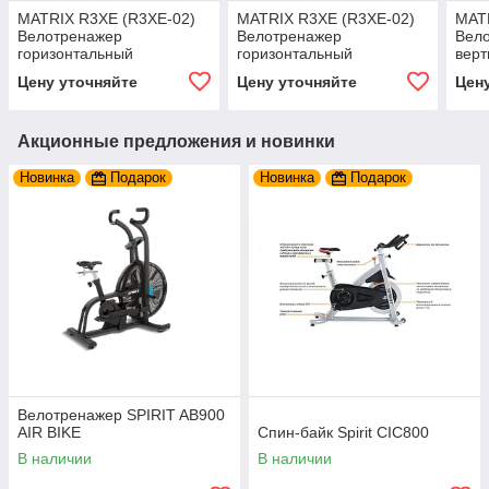
MATRIX R3XE (R3XE-02)
MATRIX R3XE (R3XE-02)
MAT
Велотренажер
Велотренажер
Вел
горизонтальный
горизонтальный
верт
(ЧЕРНЫЙ)
(СЕРЕБРИСТЫЙ)
(СЕ
Цену уточняйте
Цену уточняйте
Цен
Акционные предложения и новинки
Новинка
Подарок
Новинка
Подарок
Велотренажер SPIRIT AB900
AIR BIKE
Спин-байк Spirit CIC800
В наличии
В наличии