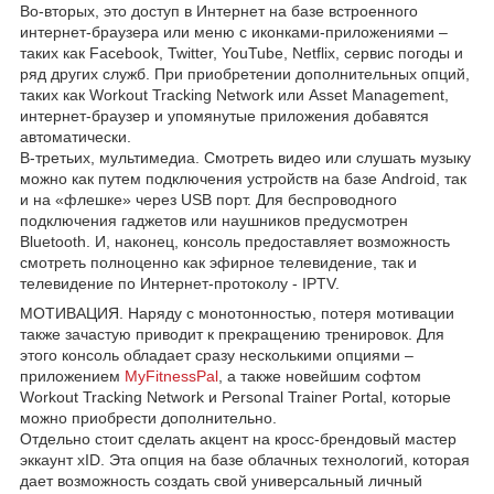
Во-вторых, это доступ в Интернет на базе встроенного
интернет-браузера или меню с иконками-приложениями –
таких как Facebook, Twitter, YouTube, Netflix, сервис погоды и
ряд других служб. При приобретении дополнительных опций,
таких как Workout Tracking Network или Asset Management,
интернет-браузер и упомянутые приложения добавятся
автоматически.
В-третьих, мультимедиа. Смотреть видео или слушать музыку
можно как путем подключения устройств на базе Android, так
и на «флешке» через USB порт. Для беспроводного
подключения гаджетов или наушников предусмотрен
Bluetooth. И, наконец, консоль предоставляет возможность
смотреть полноценно как эфирное телевидение, так и
телевидение по Интернет-протоколу - IPTV.
МОТИВАЦИЯ. Наряду с монотонностью, потеря мотивации
также зачастую приводит к прекращению тренировок. Для
этого консоль обладает сразу несколькими опциями –
приложением
MyFitnessPal
, а также новейшим софтом
Workout Tracking Network и Personal Trainer Portal, которые
можно приобрести дополнительно.
Отдельно стоит сделать акцент на кросс-брендовый мастер
эккаунт xID. Эта опция на базе облачных технологий, которая
дает возможность создать свой универсальный личный