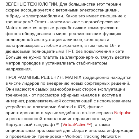
ЗЕЛЕНЫЕ ТЕХНОЛОГИИ. Для большинства этот термин
скорее ассоциируется с ветряными электростанциями,
гибрид- и электромобилями. Какое это имеет отношение к
тренажерам? Ответ - максимальное энергосбережение.
Matrix является первым разработчиком коммерческого
фитнес оборудования в мире, реализовавшим функцию
полноценной эксплуатации эллипсов, степперов и
велотренажеров с любыми экранами, в том числе 16-ти
дюймовыми полноцветными TFT, без подключения к сети.
Больше не нужно платить за электроэнергию, тянуть десятки
метров проводов и устанавливать стабилизаторы
напряжения.
ПРОГРАММНЫЕ РЕШЕНИЯ. MATRIX традиционно находится
в числе лидеров по внедрению новых софтверных решений.
Они касаются самых разнообразных сторон эксплуатации
тренажера - от просмотра эфирных каналов и доступа в
интернет, развлекательной составляющей с использованием
устройств на платформе Android и iOS, фитнес
ориентированного мультимедийного on-line сервиса
Netpulse
и революционной технологии интерактивного видео
Виртуальный ландшафт™ (
VirtualActive™
), а также
опциональных приложений для сбора и анализа информации
о проделанной тренировке - Workout Tracking Network и