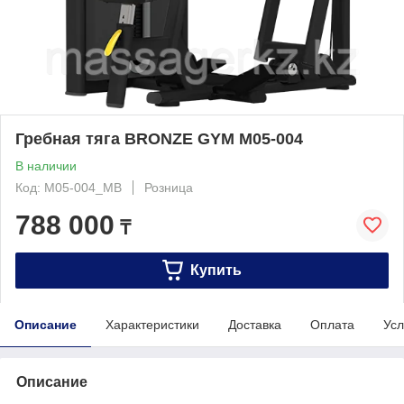
Гребная тяга BRONZE GYM M05-004
В наличии
Код: M05-004_MB
Розница
788 000
₸
Купить
Описание
Характеристики
Доставка
Оплата
Усл
Описание