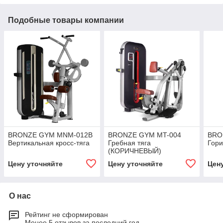
Подобные товары компании
BRONZE GYM MNM-012B
BRONZE GYM MT-004
BRO
Вертикальная кросс-тяга
Гребная тяга
Гори
(КОРИЧНЕВЫЙ)
Цену уточняйте
Цену уточняйте
Цен
О нас
Рейтинг не сформирован
Менее 5 отзывов за последний год