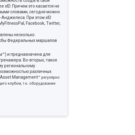
возможность создать свой
 xID. Причем это касается не
 Иными словами, сегодня можно
-Анджелеса. При этом xID
itnessPal, Facebook, Twitter,
авлены несколько
лужбы Федеральных маршалов
™) и предназначена для
тренажера. Во-вторых, такое
му региональному
с возможностью различных
я Asset Management
™ регулярно
его клубом, т.к. оборудование