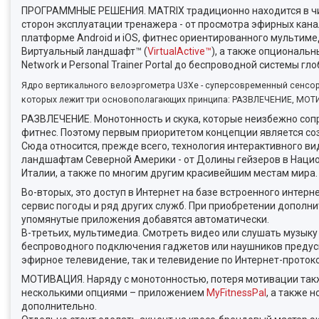
ПРОГРАММНЫЕ РЕШЕНИЯ. MATRIX традиционно находится в чи
сторон эксплуатации тренажера - от просмотра эфирных кана
платформе Android и iOS, фитнес ориентированного мультиме
Виртуальный ландшафт™ (
VirtualActive™
), а также опциональн
Network и Personal Trainer Portal до беспроводной системы 
Ядро вертикального велоэргометра U3Xe - суперсовременный сенсор
которых лежит три основополагающих принципа: РАЗВЛЕЧЕНИЕ, МО
РАЗВЛЕЧЕНИЕ. Монотонность и скука, которые неизбежно соп
фитнес. Поэтому первым приоритетом концепции является со
Сюда относится, прежде всего, технология интерактивного в
ландшафтам Северной Америки - от Долины гейзеров в Нацио
Италии, а также по многим другим красивейшим местам мира
Во-вторых, это доступ в Интернет на базе встроенного интерне
сервис погоды и ряд других служб. При приобретении дополнит
упомянутые приложения добавятся автоматически.
В-третьих, мультимедиа. Смотреть видео или слушать музыку 
беспроводного подключения гаджетов или наушников предусмо
эфирное телевидение, так и телевидение по Интернет-протокол
МОТИВАЦИЯ. Наряду с монотонностью, потеря мотивации такж
несколькими опциями – приложением
MyFitnessPal
, а также 
дополнительно.