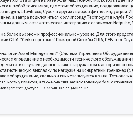
каунт xID. Эта опция на базе облачных технологий, которая дает 
его в любой точке мира, где стоит оборудование, поддерживающее
Technogym, LifeFitness, Cybex и других лидеров фитнес индустрии.
Сиднея, а завтра подключиться к эллипсоиду Technogym в клубе Лос
ым данным, автоматическую интеграцию с сервисами Netpulse, MyF
 на более высоком и профессиональном уровне. Для этого предст
рмии США, "Gerkin-протокол" Пожарной Службы США, PEB-тест С
нологии Asset Management™ (Система Управления Оборудованием
ическое оповещение о необходимости технического обслуживания 
дом из этих случаев данные также выгружаются к авторизованно
 статистическую выкладку по нагрузке на конкретный тренажер (
какое оборудование, сколько и как используется в зале. Технологи
льности у клиентов, а также она снимает всю головную боль с управляющ
 Management™ доступен
на серии 3Xe опционально.