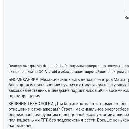
Зв
Велоэргометры Matrix серий U и R получили совершенно новую консо
выполненным на ОС Android и обладающим широчайшим спектром ин
БИОМЕХАНИКА. Механическая часть велоэргометров Matrix тр
благодаря использованию лучших в отрасли комплектующих. 
высококачественные шведские подшипников SKF и восьмижил
циклу вращения.
ЗЕЛЕНЫЕ ТЕХНОЛОГИИ. Для большинства этот термин скорее а
отношение к тренажерам? Ответ - максимальное энергосбере
реализовавшим функцию полноценной эксплуатации эллипсов
полноцветными TFT, без подключения к сети. Больше не нужн
напряжения.