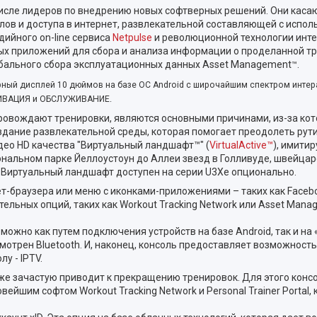
сле лидеров по внедрению новых софтверных решений. Они каса
лов и доступа в интернет, развлекательной составляющей с испол
дийного on-line сервиса
Netpulse
и революционной технологии инте
ых приложений для сбора и анализа информации о проделанной тре
глобального сбора эксплуатационных данных Asset Management
.
™
ный дисплей 10 дюймов на базе ОС Android с широчайшим спектром интер
ТИВАЦИЯ и ОБСЛУЖИВАНИЕ.
ровождают тренировки, являются основными причинами, из-за ко
здание развлекательной среды, которая помогает преодолеть рут
идео HD качества "Виртуальный ландшафт™" (
VirtualActive™
), имити
нальном парке Йеллоустоун до Аллеи звезд в Голливуде, швейцар
. Виртуальный ландшафт доступен на серии U3Xe опционально.
т-браузера или меню с иконками-приложениями – таких как Facebook,
ельных опций, таких как Workout Tracking Network или Asset Mana
можно как путем подключения устройств на базе Android, так и на
трен Bluetooth. И, наконец, консоль предоставляет возможность
у - IPTV.
е зачастую приводит к прекращению тренировок. Для этого консо
новейшим софтом Workout Tracking Network и Personal Trainer Porta