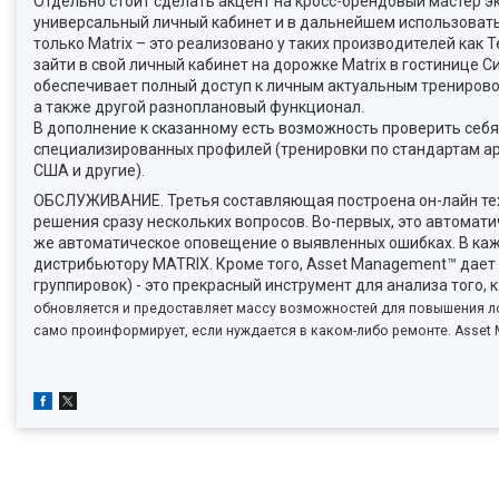
Отдельно стоит сделать акцент на кросс-брендовый мастер эк
универсальный личный кабинет и в дальнейшем использовать 
только Matrix – это реализовано у таких производителей как 
зайти в свой личный кабинет на дорожке Matrix в гостинице 
обеспечивает полный доступ к личным актуальным тренировочн
а также другой разноплановый функционал.
В дополнение к сказанному есть возможность проверить себя
специализированных профилей (тренировки по стандартам а
США и другие).
ОБСЛУЖИВАНИЕ. Третья составляющая построена он-лайн тех
решения сразу нескольких вопросов. Во-первых, это автомат
же автоматическое оповещение о выявленных ошибках. В каж
дистрибьютору MATRIX. Кроме того, Asset Management™ дает
группировок) - это прекрасный инструмент для анализа того, 
обновляется и предоставляет массу возможностей для повышения лоя
само проинформирует, если нуждается в каком-либо ремонте.
Asset