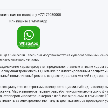
оните нам по телефону
+77472080000
Или пишите в WhatsApp
ль для 3-ей серии. Теперь они могут похвастаться суперсовременным сен
терактивных возможностей.
адиционно характеризуется предельно плавным и тихим ходом во
Бесшумная трансмиссия QuietGlide™ с интегрированным беcщеточн
ьный поликлиновый ремень создают идеально мягкий ход с равно
ссоциируется с ветряными электростанциями, гибрид- и электром
жение. Matrix является первым разработчиком коммерческого фит
, степперов и велотренажеров с любыми экранами, в том числе 
о платить за электроэнергию, тянуть десятки метров проводов и 