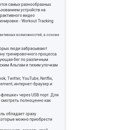
ются самых разнообразных
ьзованием устройств на
рактивного видео
нировке - Workout Tracking
активных возможностей, в основе
торых люди забрасывают
ину тренировочного процесса.
рующая бег по различным
ским Альпам и тихим улочкам
 Twitter, YouTube, Netflix,
gement, интернет-браузер и
 «флешке» через USB порт. Для
 смотреть полноценно как
ль обладает сразу
l, которые можно приобрести