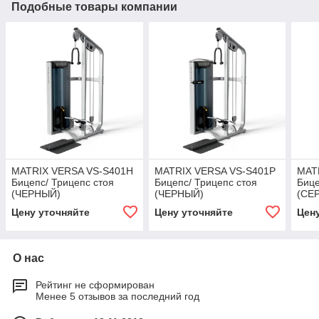
Подобные товары компании
MATRIX VERSA VS-S401H
MATRIX VERSA VS-S401P
MAT
Бицепс/ Трицепс стоя
Бицепс/ Трицепс стоя
Бице
(ЧЕРНЫЙ)
(ЧЕРНЫЙ)
(СЕ
Цену уточняйте
Цену уточняйте
Цен
О нас
Рейтинг не сформирован
Менее 5 отзывов за последний год