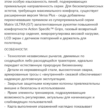
этом особую изысканность линий, подчеркивающих
премиальную направленность серии. Для бескомпромиссных
эстетов, требующих максимального комфорта, существует
расширенная версия Versa Plus - сюда добавлены
перекочевавшие прямиком из суперпремиальной серии
Matrix ULTRA (G7) запатентованные рукоятки повышенной
комфортности Action Specific™ Grips, газовый возвратный
компенсатор сидения, микрорегулировка весовой нагрузки,
LCD экран с датчиком повторений и держатель для
полотенца.
ОСОБЕННОСТИ:
- Технология независимых рычагов, движимых по
сходящейся либо расходящейся траектории, идеально
передает естественную природную биомеханику.
- Детали из нержавеющей стали, высокоточная сварка,
армированные тросы с «внутренней» смазкой обеспечивают
надежную долговечную эксплуатацию.
- Закрытые защитными кожухами колонны привлекательны
внешне и безопасны в использовании.
- Яркие элементы тренажеров, подразумевающие
возможность регулировки, актуальны для начинающих и
слабовидящих пользователей.
- Карта выполнения упражнений наглядно показывает