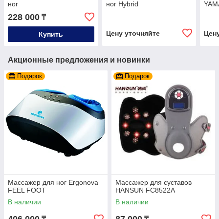
ног
ног Hybrid
YAM
228 000
₸
Цену уточняйте
Цен
Купить
Акционные предложения и новинки
Подарок
Подарок
Массажер для ног Ergonova
Массажер для суставов
FEEL FOOT
HANSUN FC8522A
В наличии
В наличии
406 000
87 000