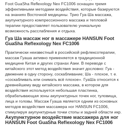
Foot GuaSha Reflexology Nex FC1006 оснащен тремя
эффективными методами воздействия, которые базируются
на знаниях Восточной медицины. Трио Гуа-Ша массажа,
акупунктурного компрессионного массажа и тепловой
терапии предоставляет пользователю уникальную
возможность расслабления и отдыха.
Гуа Ша массаж ног в массажере HANSUN Foot
GuaSha Reflexology Nex FC1006
Практически неизвестный в российской рефлексотерапии,
массаж Гуаша активно применяется в традиционной
медицине Китая и других странах Азии. В переводе с
китайского этот метод воздействия значит дословно: Гуа -
движение в одну сторону, соскабливание; Ша - плохое, т. е.
«соскабливать или снимать всё плохое». ГуаШа относится к
древнейшему виду китайского массажа, в котором для
воздействия используется небольшая пластинка,
обрабатывающая зоны акупунктурных точек ног, туловища,
лица и головы. Массаж Гуаша является одним из основных
методов воздействия массажера ног HANSUN FC1006,
стимулируя акупунктурные точки стопы и задней области икр.
Акупунктурное воздействие массажера для ног
HANSUN Foot GuaSha Reflexology Nex FC1006