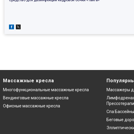
Средство для дезинфекции кедровой бочки «Тайга»
Массажные кресла
Популярны
Многофункциональные массажные кресла
Массажеры д
Вендинговые массажные кресла
Лимфодренаж
Прессотерап
Офисные массажные кресла
Спа Бассейны
Беговые дор
Эллиптическ