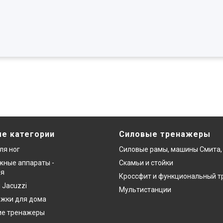
е категории
Силовые тренажеры
ля ног
Силовые рамы, машины Смита,
ные аппараты -
Скамьи и стойки
ия
Кроссфит и функциональный т
 Jacuzzi
Мультистанции
ожки для дома
ие тренажеры