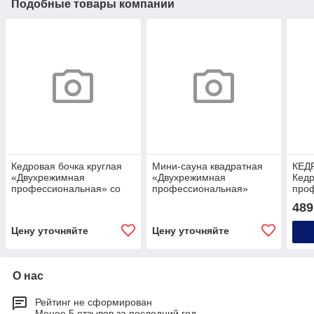
Подобные товары компании
Кедровая бочка круглая
Мини-сауна квадратная
КЕД
«Двухрежимная
«Двухрежимная
Кедр
профессиональная» со
профессиональная»
про
скосом
кру
489
Цену уточняйте
Цену уточняйте
О нас
Рейтинг не сформирован
Менее 5 отзывов за последний год