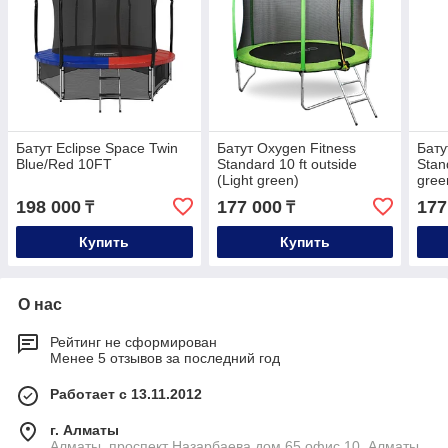
Батут Eclipse Space Twin
Батут Oxygen Fitness
Бату
Blue/Red 10FT
Standard 10 ft outside
Stand
(Light green)
gree
198 000
177 000
177
₸
₸
Купить
Купить
О нас
Рейтинг не сформирован
Менее 5 отзывов за последний год
Работает с 13.11.2012
г. Алматы
Алматы, проспект Назарбаева дом 65 офис 10, Алматы,