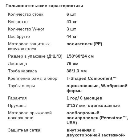
Пользовательские характеристики
Количество стоек
6 шт
Вес нетто
41 кг
Количество W-ног
3 шт
Вес брутто
44 кг
Материал защитных
полиэтилен (PE)
кожухов стоек
Размер в упаковке (Д*Ш*В)
158*60*24 см
Лестница
76 см
Труба каркаса
38*1,3 мм
Крепление рамы и опор
T-Shaped Component™
Трубы опоры
оцинкованные, W-образной
формы
Гарантия
1 год/ 6 месяцев
Пружины
3*137 мм, оцинкованные
Материал прыжковой
особопрочный
поверхности
полипропилен (Permatron™,
USA)
Защитная сетка
внутренняя с
двухсторонней застежкой-