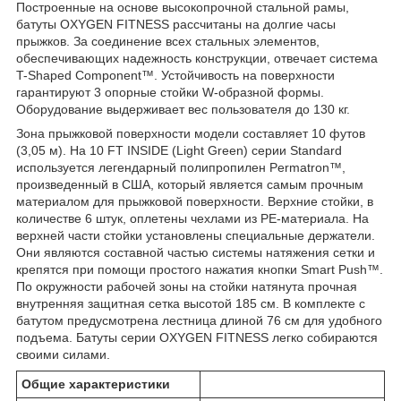
Построенные на основе высокопрочной стальной рамы,
батуты OXYGEN FITNESS рассчитаны на долгие часы
прыжков. За соединение всех стальных элементов,
обеспечивающих надежность конструкции, отвечает система
T-Shaped Component™. Устойчивость на поверхности
гарантируют 3 опорные стойки W-образной формы.
Оборудование выдерживает вес пользователя до 130 кг.
Зона прыжковой поверхности модели составляет 10 футов
(3,05 м). На 10 FT INSIDE (Light Green) серии Standard
используется легендарный полипропилен Permatron™,
произведенный в США, который является самым прочным
материалом для прыжковой поверхности. Верхние стойки, в
количестве 6 штук, оплетены чехлами из PE-материала. На
верхней части стойки установлены специальные держатели.
Они являются составной частью системы натяжения сетки и
крепятся при помощи простого нажатия кнопки Smart Push™.
По окружности рабочей зоны на стойки натянута прочная
внутренняя защитная сетка высотой 185 см. В комплекте с
батутом предусмотрена лестница длиной 76 см для удобного
подъема. Батуты серии OXYGEN FITNESS легко собираются
своими силами.
Общие характеристики