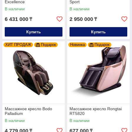
Excellence
Sport
В наличии
В наличии
6 431 000
2 950 000
₸
₸
Купить
Купить
ХИТ ПРОДАЖ
Подарок
Новинка
Подарок
Массажное кресло Bodo
Массажное кресло Rongtai
Palladium
RT5820
В наличии
В наличии
4 779 000
677 000
₸
₸