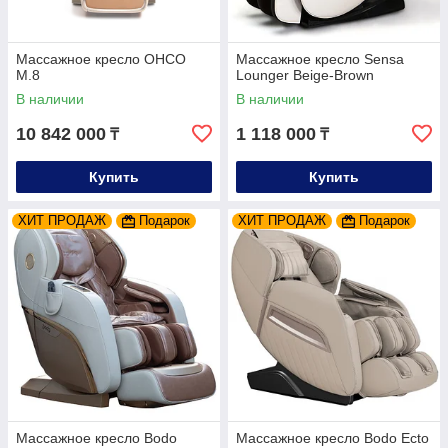
Массажное кресло OHCO
Массажное кресло Sensa
M.8
Lounger Beige-Brown
В наличии
В наличии
10 842 000
1 118 000
₸
₸
Купить
Купить
ХИТ ПРОДАЖ
Подарок
ХИТ ПРОДАЖ
Подарок
Массажное кресло Bodo
Массажное кресло Bodo Ecto