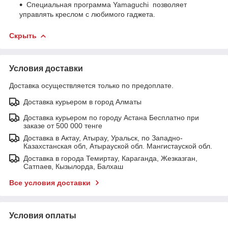
Специальная программа Yamaguchi позволяет
управлять креслом с любимого гаджета.
Скрыть
Условия доставки
Доставка осуществляется только по предоплате.
Доставка курьером в город Алматы
Доставка курьером по городу Астана Бесплатно при
заказе от 500 000 тенге
Доставка в Актау, Атырау, Уральск, по Западно-
Казахстанская обл, Атырауской обл. Мангистауской обл.
Доставка в города Темиртау, Караганда, Жезказган,
Сатпаев, Кызылорда, Балхаш
Все условия доставки
Условия оплаты