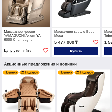
Массажное кресло
Массажное кресло Bodo
Масс
YAMAGUCHI Axiom YA-
Mesa
Tob
6000 Champagne
5 477 000
1 5
₸
Цену уточняйте
Купить
Акционные предложения и новинки
Новинка
Подарок
Новинка
Подарок