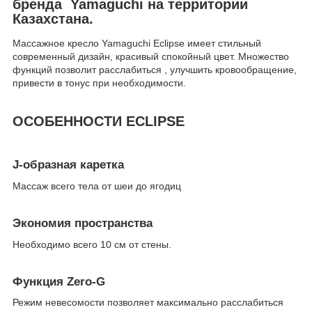
бренда Yamaguchi на территории
Казахстана.
Массажное кресло Yamaguchi Eclipse имеет стильный
современный дизайн, красивый спокойный цвет. Множество
функций позволит расслабиться , улучшить кровообращение,
привести в тонус при необходимости.
ОСОБЕННОСТИ ECLIPSE
J-образная каретка
Массаж всего тела от шеи до ягодиц
Экономия пространства
Необходимо всего 10 см от стены.
Функция Zero-G
Режим невесомости позволяет максимально расслабиться