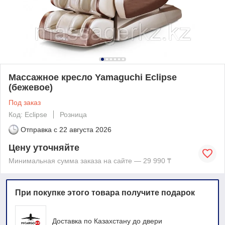
Массажное кресло Yamaguchi Eclipse
(бежевое)
Под заказ
Код: Eclipse
Розница
Отправка с
22 августа 2026
Цену уточняйте
Минимальная сумма заказа на сайте — 29 990 ₸
При покупке этого товара получите подарок
Доставка по Казахстану до двери