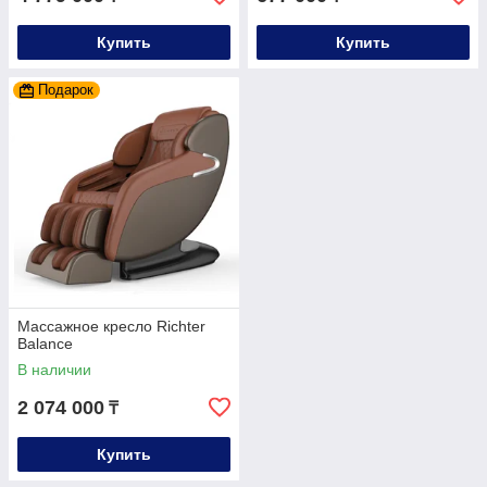
Купить
Купить
Подарок
Массажное кресло Richter
Balance
В наличии
2 074 000
₸
Купить