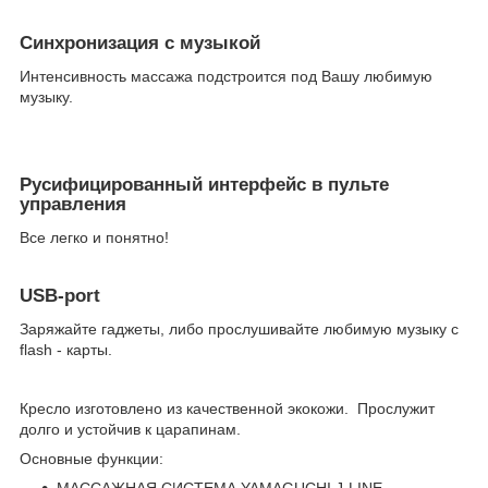
Синхронизация с музыкой
Интенсивность массажа подстроится под Вашу любимую
музыку.
Русифицированный интерфейс в пульте
управления
Все легко и понятно!
USB-port
Заряжайте гаджеты, либо прослушивайте любимую музыку с
flash - карты.
Кресло изготовлено из качественной экокожи. Прослужит
долго и устойчив к царапинам.
Основные функции:
МАССАЖНАЯ СИСТЕМА YAMAGUCHI J-LINE