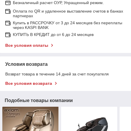
Безналичный расчет ОУР, Упращенный режим.
Оплата по QR и удаленное выставление счетов в банках
партнерах
Купить в РАССРОЧКУ от 3 до 24 месяцев без переплаты
через KASPI BANK
КУПИТЬ В КРЕДИТ до от 6 до 24 месяцев
Все условия оплаты
Условия возврата
Возврат товара в течение 14 дней за счет покупателя
Все условия возврата
Подобные товары компании