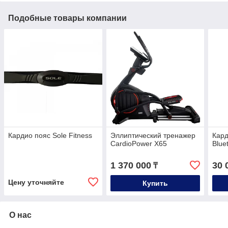
Подобные товары компании
Кардио пояс Sole Fitness
Эллиптический тренажер
Кард
CardioPower X65
Blue
1 370 000
30 
₸
Цену уточняйте
Купить
О нас