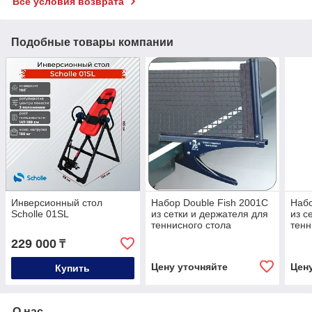
Все условия возврата
Подобные товары компании
Инверсионный стол
Набор Double Fish 2001C
Набо
Scholle 01SL
из сетки и держателя для
из с
теннисного стола
тенн
229 000
₸
Цену уточняйте
Цен
Купить
О нас