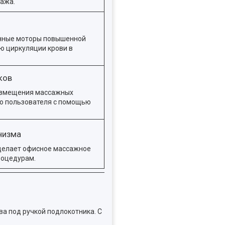
ажа.
онные моторы повышенной
ю циркуляции крови в
ков
азмещения массажных
ию пользователя с помощью
низма
делает офисное массажное
роцедурам.
а под ручкой подлокотника. С