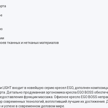
орта
ое
но
пии
лоев тканных и нетканых материалов
 LIGHT входит в новейшую серию кресел EGO, дополнен композиц
та. Детально продуманная эргономика кресла EGO BOSS обеспеч
едоставления функции массажа. Офисное кресло EGO BOSS непра
р современных технологий, воплотивший лучшие их достижения. 
е и успехе в современном деловом мире.