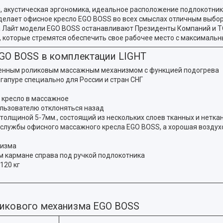
и, акустическая эргономика, идеальное расположение подлокотни
 делает офисное кресло EGO BOSS во всех смыслах отличным выбо
а Лайт модели EGO BOSS останавливают Президенты Компаний и Т
, которые стремятся обеспечить свое рабочее место с максималь
EGO BOSS в комплектации LIGHT
енным роликовым массажным механизмом с функцией подогрева
апуре специально для России и стран СНГ
 кресло в массажное
ользователю отклоняться назад
лщиной 5-7мм., состоящий из нескольких слоев тканных и нетка
 службы офисного массажного кресла EGO BOSS, а хорошая возду
низма
м кармане справа под ручкой подлокотника
120 кг
икового механизма EGO BOSS