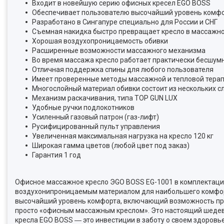
Входит в новейшую серию офисных кресел EGO BOSS
Обеспечивает пользователю высочайший уровень комф
Разработано в Сингапуре специально для России и СНГ
Съемная накидка быстро превращает кресло в массажн
Хорошая воздухопроницаемость обивки
Расширенные возможности массажного механизма
Во время массажа кресло работает практически бесшум
Отличная поддержка спины для любого пользователя
Имеет проверенные методы массажной и тепловой тера
Многослойный материал обивки состоит из нескольких с
Механизм раскачивания, типа TOP GUN LUX
Удобные ручки подлокотников
Усиленный газовый патрон (газ-лифт)
Русифицированный пульт управления
Увеличенная максимальная нагрузка на кресло 120 кг
Широкая гамма цветов (любой цвет под заказ)
Гарантия 1 год
Офисное массажное кресло ЭGO BOSS EG-1001 в комплектации
воздухонипроницаемым материалом для наибольшего комфор
высочайший уровень комфорта, включающий возможность пр
просто «офисным массажным креслом». Это настоящий шедев
кресла EGO BOSS ― это инвестиции в заботу о своем здоровь