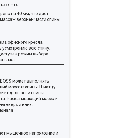
 высоте
ена на 40 мм, что дает
массаж верхней части спины.
зма офисного кресла
у усмотрению всю спину,
 доступен режим выбора
ассажа.
O BOSS может выполнять
ий массаж спины. Шиатцу
ие вдоль всей спины,
ста. Раскатывающий массаж
ы вверх и вниз,
онала.
ает мышечное напряжение и