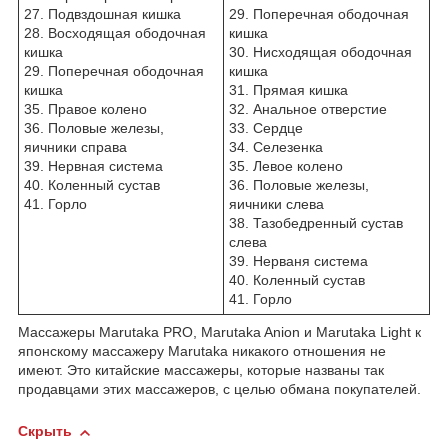
27. Подвздошная кишка
29. Поперечная ободочная
28. Восходящая ободочная
кишка
кишка
30. Нисходящая ободочная
29. Поперечная ободочная
кишка
кишка
31. Прямая кишка
35. Правое колено
32. Анальное отверстие
36. Половые железы,
33. Сердце
яичники справа
34. Селезенка
39. Нервная система
35. Левое колено
40. Коленный сустав
36. Половые железы,
41. Горло
яичники слева
38. Тазобедренный сустав
слева
39. Нерваня система
40. Коленный сустав
41. Горло
Массажеры Marutaka PRO, Marutaka Anion и Marutaka Light к
японскому массажеру Marutaka никакого отношения не
имеют. Это китайские массажеры, которые названы так
продавцами этих массажеров, с целью обмана покупателей.
Скрыть