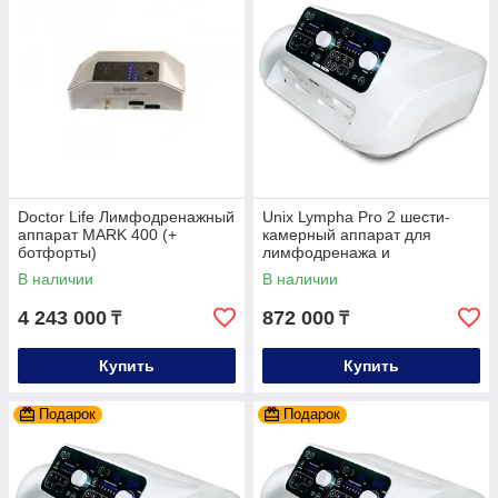
Doctor Life Лимфодренажный
Unix Lympha Pro 2 шести-
аппарат MARK 400 (+
камерный аппарат для
ботфорты)
лимфодренажа и
прессотерапии (2 манжеты
В наличии
В наличии
для ног)
4 243 000
872 000
₸
₸
Купить
Купить
Подарок
Подарок