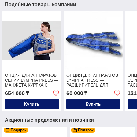
Подобные товары компании
ОПЦИЯ ДЛЯ АППАРАТОВ
ОПЦИЯ ДЛЯ АППАРАТОВ
ОПЦ
СЕРИИ LYMPHA PRESS —
LYMPHA PRESS —
СЕР
МАНЖЕТА КУРТКА С
РАСШИРИТЕЛЬ ДЛЯ
РАС
ОДНИМ РУКАВОМ НА
МАНЖЕТЫ НА РУКУ, НА
КУР
654 000
60 000
121
₸
₸
ТЕЛО
НОГУ (1ШТ)
(пар
Купить
Купить
Акционные предложения и новинки
Подарок
Подарок