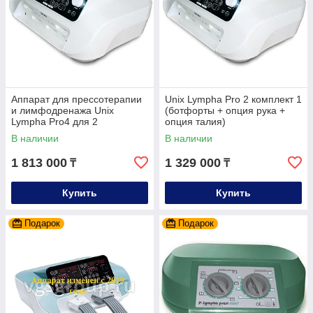
Аппарат для прессотерапии
Unix Lympha Pro 2 комплект 1
и лимфодренажа Unix
(ботфорты + опция рука +
Lympha Pro4 для 2
опция талия)
пользователей
В наличии
В наличии
одновременно (4 манжеты
для ног)
1 813 000
1 329 000
₸
₸
Купить
Купить
Подарок
Подарок