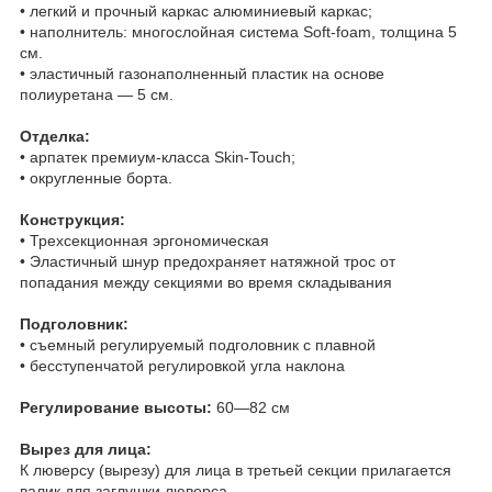
• легкий и прочный каркас алюминиевый каркас;
• наполнитель: многослойная система Soft-foam, толщина 5
см.
• эластичный газонаполненный пластик на основе
полиуретана — 5 см.
Отделка:
• арпатек премиум-класса Skin-Touch;
• округленные борта.
Конструкция:
• Трехсекционная эргономическая
• Эластичный шнур предохраняет натяжной трос от
попадания между секциями во время складывания
Подголовник:
• съемный регулируемый подголовник с плавной
• бесступенчатой регулировкой угла наклона
Регулирование высоты:
60—82 см
Вырез для лица:
К люверсу (вырезу) для лица в третьей секции прилагается
валик для заглушки люверса