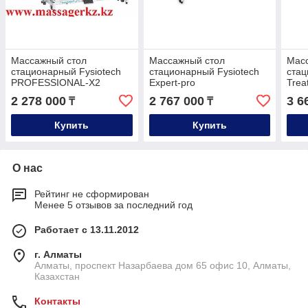
Массажный стол
Массажный стол
Мас
стационарный Fysiotech
стационарный Fysiotech
стац
PROFESSIONAL-X2
Expert-pro
Trea
(Professional 2MX)
2 278 000
2 767 000
3 6
₸
₸
Купить
Купить
О нас
Рейтинг не сформирован
Менее 5 отзывов за последний год
Работает с 13.11.2012
г. Алматы
Алматы, проспект Назарбаева дом 65 офис 10, Алматы,
Казахстан
Контакты