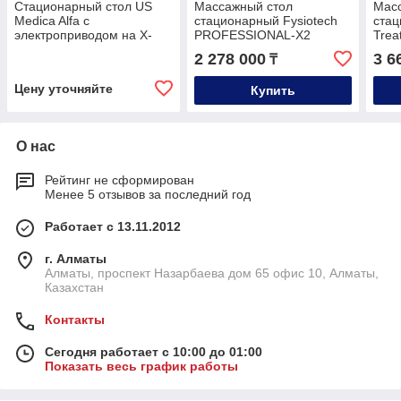
Стационарный стол US
Массажный стол
Мас
Medica Alfa с
стационарный Fysiotech
стац
электроприводом на Х-
PROFESSIONAL-X2
Trea
раме
(Professional 2MX)
2 278 000
3 6
₸
Цену уточняйте
Купить
О нас
Рейтинг не сформирован
Менее 5 отзывов за последний год
Работает с 13.11.2012
г. Алматы
Алматы, проспект Назарбаева дом 65 офис 10, Алматы,
Казахстан
Контакты
Сегодня работает с 10:00 до 01:00
Показать весь график работы