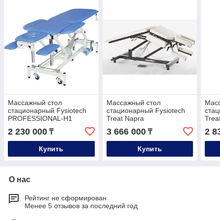
Массажный стол
Массажный стол
Мас
стационарный Fysiotech
стационарный Fysiotech
стац
PROFESSIONAL-H1
Treat Napra
Trea
(Professional M)
2 230 000
3 666 000
2 8
₸
₸
Купить
Купить
О нас
Рейтинг не сформирован
Менее 5 отзывов за последний год