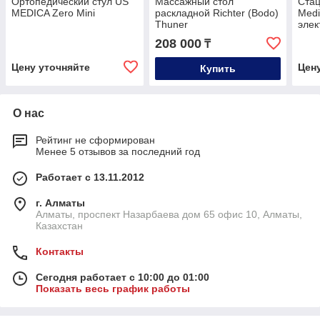
Ортопедический стул US
Массажный стол
Ста
MEDICA Zero Mini
раскладной Richter (Bodo)
Medi
Thuner
элек
рам
208 000
₸
Цену уточняйте
Цен
Купить
О нас
Рейтинг не сформирован
Менее 5 отзывов за последний год
Работает с 13.11.2012
г. Алматы
Алматы, проспект Назарбаева дом 65 офис 10, Алматы,
Казахстан
Контакты
Сегодня работает с 10:00 до 01:00
Показать весь график работы