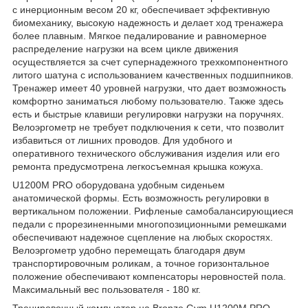
с инерционным весом 20 кг, обеспечивает эффективную
биомеханику, высокую надежность и делает ход тренажера
более плавным. Мягкое педалирование и равномерное
распределение нагрузки на всем цикле движения
осуществляется за счет супернадежного трехкомпонентного
литого шатуна с использованием качественных подшипников.
Тренажер имеет 40 уровней нагрузки, что дает возможность
комфортно заниматься любому пользователю. Также здесь
есть и быстрые клавиши регулировки нагрузки на поручнях.
Велоэргометр не требует подключения к сети, что позволит
избавиться от лишних проводов. Для удобного и
оперативного технического обслуживания изделия или его
ремонта предусмотрена легкосъемная крышка кожуха.
U1200M PRO оборудована удобным сиденьем
анатомической формы. Есть возможность регулировки в
вертикальном положении. Рифленые самобалансирующиеся
педали с прорезиненными многопозиционными ремешками
обеспечивают надежное сцепление на любых скоростях.
Велоэргометр удобно перемещать благодаря двум
транспортировочным роликам, а точное горизонтальное
положение обеспечивают компенсаторы неровностей пола.
Максимальный вес пользователя - 180 кг.
Тренировочный компьютер на Bronze Gym U1200M PRO