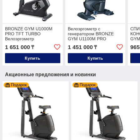
BRONZE GYM U1000M
Велоэргометр с
СПИ
PRO TFT TURBO
генератором BRONZE
КОН
Велоэргометр
GYM U1100M PRO
GYM
коммерческий.
1 651 000
1 451 000
965
₸
₸
Купить
Купить
Акционные предложения и новинки
Подарок
Подарок