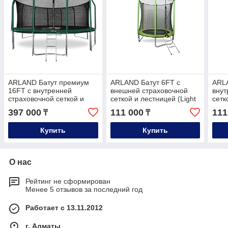
ARLAND Батут премиум
ARLAND Батут 6FT с
ARLA
16FT с внутренней
внешней страховочной
внут
страховочной сеткой и
сеткой и лестницей (Light
сетк
лестницей (Dark green)
green)
gree
397 000
111 000
111
₸
₸
Купить
Купить
О нас
Рейтинг не сформирован
Менее 5 отзывов за последний год
Работает с 13.11.2012
г. Алматы