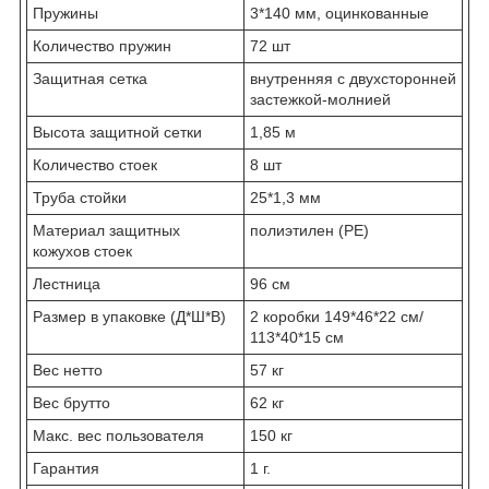
Пружины
3*140 мм, оцинкованные
Количество пружин
72 шт
Защитная сетка
внутренняя с двухсторонней
застежкой-молнией
Высота защитной сетки
1,85 м
Количество стоек
8 шт
Труба стойки
25*1,3 мм
Материал защитных
полиэтилен (PE)
кожухов стоек
Лестница
96 см
Размер в упаковке (Д*Ш*В)
2 коробки 149*46*22 см/
113*40*15 см
Вес нетто
57 кг
Вес брутто
62 кг
Макс. вес пользователя
150 кг
Гарантия
1 г.