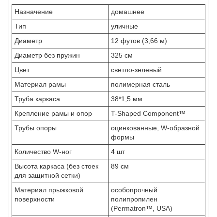
Назначение
домашнее
Тип
уличные
Диаметр
12 футов (3,66 м)
Диаметр без пружин
325 см
Цвет
светло-зеленый
Материал рамы
полимерная сталь
Труба каркаса
38*1,5 мм
Крепление рамы и опор
T-Shaped Component™
Трубы опоры
оцинкованные, W-образной
формы
Количество W-ног
4 шт
Высота каркаса (без стоек
89 см
для защитной сетки)
Материал прыжковой
особопрочный
поверхности
полипропилен
(Permatron™, USA)