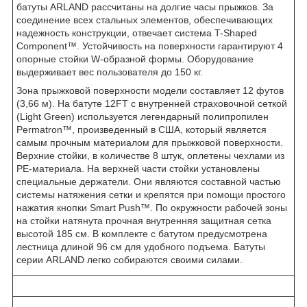
батуты ARLAND рассчитаны на долгие часы прыжков. За
соединение всех стальных элементов, обеспечивающих
надежность конструкции, отвечает система T-Shaped
Component™. Устойчивость на поверхности гарантируют 4
опорные стойки W-образной формы. Оборудование
выдерживает вес пользователя до 150 кг.
Зона прыжковой поверхности модели составляет 12 футов
(3,66 м). На батуте 12FT с внутренней страховочной сеткой
(Light Green) используется легендарный полипропилен
Permatron™, произведенный в США, который является
самым прочным материалом для прыжковой поверхности.
Верхние стойки, в количестве 8 штук, оплетены чехлами из
PE-материала. На верхней части стойки установлены
специальные держатели. Они являются составной частью
системы натяжения сетки и крепятся при помощи простого
нажатия кнопки Smart Push™. По окружности рабочей зоны
на стойки натянута прочная внутренняя защитная сетка
высотой 185 см. В комплекте с батутом предусмотрена
лестница длиной 96 см для удобного подъема. Батуты
серии ARLAND легко собираются своими силами.