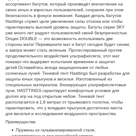
ассортимент батутов, который произведёт впечатление на
своих юных и взрослых пользователей, сохраняя при этом
безопасность в фокусе внимания. Каждая деталь батутов
Hasttings служит цели увеличения силы отскока или чтобы
гарантировать высокий уровень защиты. Батуты серии SKY
уже много лет радуют пользователей своей безупречностью.
Опция DOUBLE — это возможность использовать две
стороны мата! Переверните мат и батут сегодня будет синим,
а завтра может стать зеленым. Протестированный против
продолжительного воздействия ультрафиолета, этот мат
показал что выдержит испытание временем и защитит
детей.Оставайтесь всегда защищенными от любых
солнечных лучей. Теневой тент Hasttings был разработан для
защиты юных прыгунов и веселья. Изготовленный из
специальных материалов, блокирующих ультрафиолетовые
лучи, HASTTINGS гарантирует комфортные условия для
долгих игр на под открытым небом. Теневой тент
располагается в 1,8 метрах от прыжкового полотна, чтобы
гарантировать, что у младших прыгунов достаточно места
для веселья и исследования воздушного пространства.
Преимущества
Пружины из гальванизированной стали,
адаптированные под российский климат