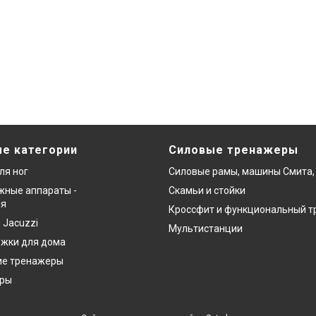
е категории
Силовые тренажеры
ля ног
Силовые рамы, машины Смита,
ные аппараты -
Скамьи и стойки
ия
Кроссфит и функциональный т
 Jacuzzi
Мультистанции
ожки для дома
ие тренажеры
еры