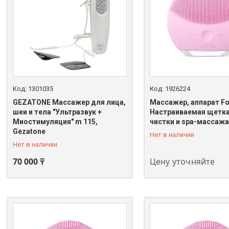
1301035
1926224
GEZATONE Массажер для лица,
Массажер, аппарат F
шеи и тела "Ультразвук +
Настраиваемая щетка
Миостимуляция" m 115,
чистки и spa-массажа
+7 (747) 208-00-00
+7 (747) 208-00-00
Gezatone
Нет в наличии
Нет в наличии
70 000 ₸
Цену уточняйте