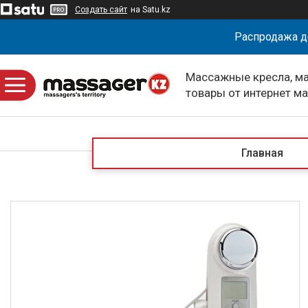
Создать сайт
на Satu.kz
Распродажа д
Массажные кресла, м
товары от интернет м
massagerKZ
Главная