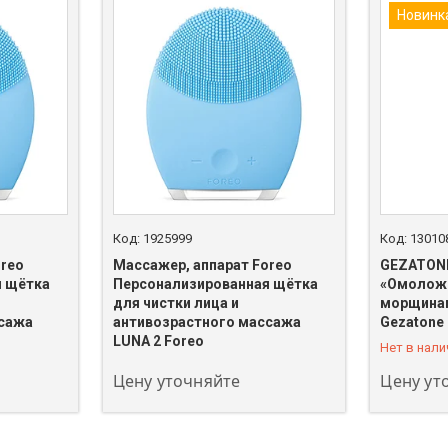
Новинк
1925999
13010
oreo
Массажер, аппарат Foreo
GEZATONE
я щётка
Персонализированная щётка
«Омоложе
для чистки лица и
морщинами
+7 (747) 208-00-00
+7 (747) 
ссажа
антивозрастного массажа
Gezatone
LUNA 2 Foreo
Нет в нали
Цену уточняйте
Цену ут