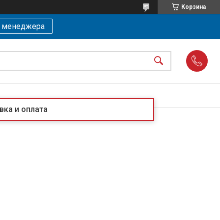
Корзина
ь менеджера
вка и оплата