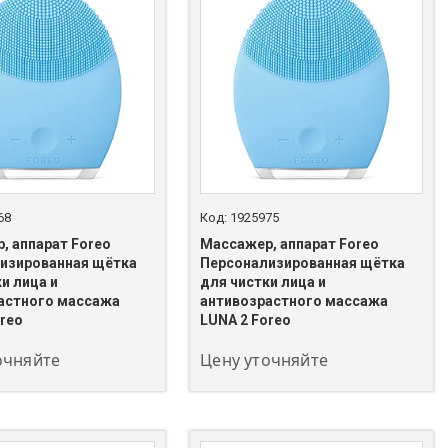
68
1925975
, аппарат Foreo
Массажер, аппарат Foreo
изированная щётка
Персонализированная щётка
и лица и
для чистки лица и
208-00-00
+7 (747) 208-00-00
астного массажа
антивозрастного массажа
oreo
LUNA 2 Foreo
очняйте
Цену уточняйте