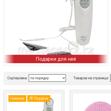
Подарки для неё
Новинка
Подарок