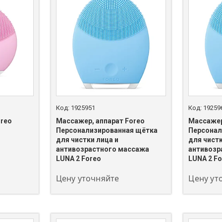
1925951
19259
oreo
Массажер, аппарат Foreo
Массажер
Персонализированная щётка
Персонал
для чистки лица и
для чистк
+7 (747) 208-00-00
+7 (747) 
антивозрастного массажа
антивозр
LUNA 2 Foreo
LUNA 2 F
Цену уточняйте
Цену ут