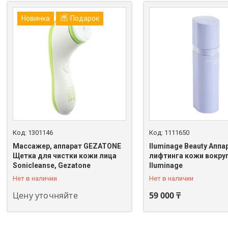
Новинка
Подарок
1301146
1111650
Массажер, аппарат GEZATONE
Iluminage Beauty Аппар
Щетка для чистки кожи лица
лифтинга кожи вокруг
+7 (747) 208-00-00
+7 (747) 208-00-00
Sonicleanse, Gezatone
Iluminage
Нет в наличии
Нет в наличии
Цену уточняйте
59 000 ₸