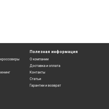
Полезная информация
 кроссоверы
О компании
Доставка и оплата
ренинг
Контакты
Статьи
Гарантии и возврат