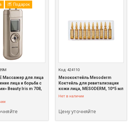
а
Подарок
89M
424110
 Массажер для лица
Мезококтейль Mesoderm
ние лица и борьба с
Коктейль для ревитализации
» Beauty Iris m 708,
кожи лица, MESODERM, 10*5 мл
208-00-00
+7 (747) 208-00-00
Нет в наличии
чии
очняйте
Цену уточняйте