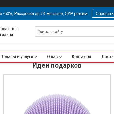
о -50%, Рассрочка до 24 месяцев, ОУР режим.
Спросит
ассажные
агазина
Товары и услуги
О нас
Контакты
Доста
Идеи подарков