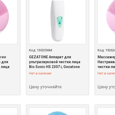
1302056M
19262
oreo
GEZATONE Аппарат для
Массажер
 для
ультразвуковой чистки лица
Настраив
 лица
Bio Sonic HS 2307 i, Gezatone
чистки л
+7 (747) 208-00-00
+7 (747) 
Нет в наличии
Нет в нали
Цену уточняйте
Цену ут