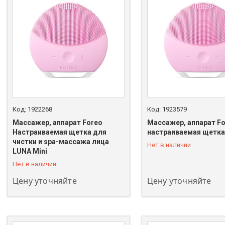
1922268
1923579
Массажер, аппарат Foreo
Массажер, аппарат F
Настраиваемая щетка для
настраиваемая щетка
чистки и spa-массажа лица
Нет в наличии
+7 (747) 208-00-00
+7 (747) 208-00-00
LUNA Mini
Нет в наличии
Цену уточняйте
Цену уточняйте