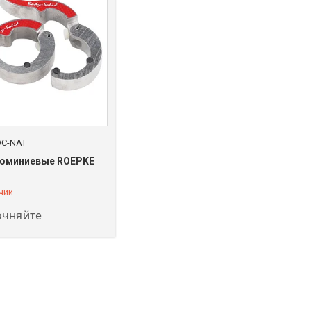
OC-NAT
люминиевые ROEPKE
208-00-00
чии
очняйте