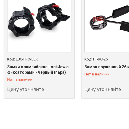
LJC-PRO-BLK
FT-RC-26
Замки олимпийские LockJaw с
Замок пружинный 26 
+7 (747) 208-00-00
+7 (747) 208-00-00
фиксаторами - черный (пара)
Нет в наличии
Нет в наличии
Цену уточняйте
Цену уточняйте