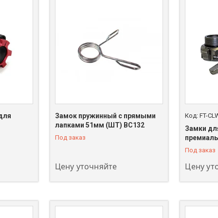
для
Замок пружинный с прямыми
FT-CL
лапками 51мм (ШТ) BC132
Замки дл
+7 (747) 208-00-00
+7 (747) 
Под заказ
премиаль
Под заказ
Цену уточняйте
Цену ут