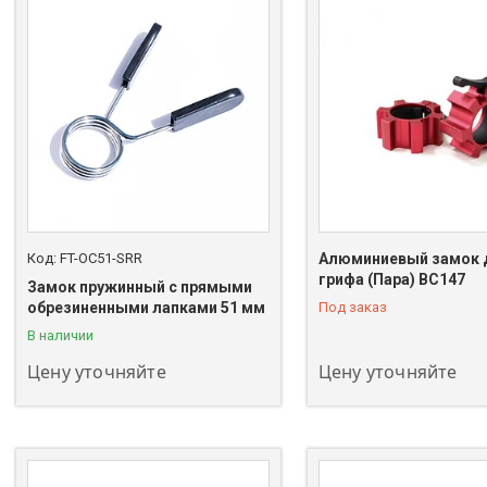
FT-OC51-SRR
Алюминиевый замок 
грифа (Пара) BC147
Замок пружинный с прямыми
+7 (747) 208-00-00
+7 (747) 208-00-00
обрезиненными лапками 51 мм
Под заказ
В наличии
Цену уточняйте
Цену уточняйте