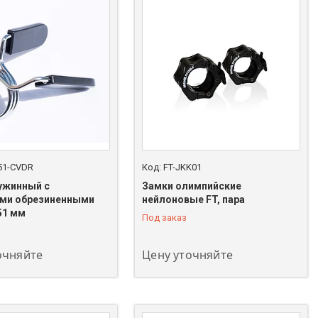
51-CVDR
FT-JKK01
ужинный с
Замки олимпийские
ми обрезиненными
нейлоновые FT, пара
208-00-00
+7 (747) 208-00-00
51 мм
Под заказ
очняйте
Цену уточняйте