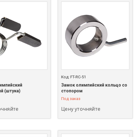
FT-RC-51
импийский
Замок олимпийский кольцо со
208-00-00
+7 (747) 208-00-00
й (штука)
стопором
Под заказ
очняйте
Цену уточняйте