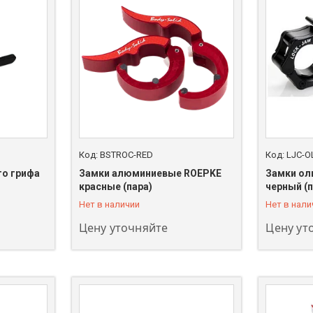
BSTROC-RED
LJC-O
го грифа
Замки алюминиевые ROEPKE
Замки ол
+7 (747) 208-00-00
+7 (747) 
красные (пара)
черный (п
Нет в наличии
Нет в нали
Цену уточняйте
Цену ут