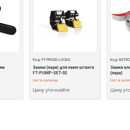
FT-PRO02-LOCKS
BSTR
мм
Замки (пара) для памп штанги
Замки а
+7 (747) 208-00-00
+7 (747) 
FT-PUMP-SET-02
(пара)
Нет в наличии
Нет в нали
Цену уточняйте
Цену ут