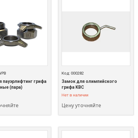
WPB
000282
я пауэрлифтинг грифа
Замок для олимпийского
208-00-00
+7 (747) 208-00-00
ные (пара)
грифа KBC
Нет в наличии
очняйте
Цену уточняйте