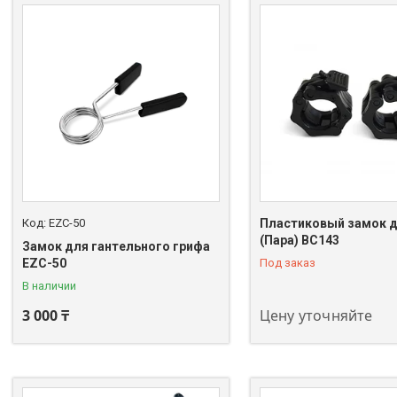
EZC-50
Пластиковый замок д
(Пара) BC143
Замок для гантельного грифа
+7 (747) 208-00-00
EZC-50
Под заказ
В наличии
3 000 ₸
Цену уточняйте