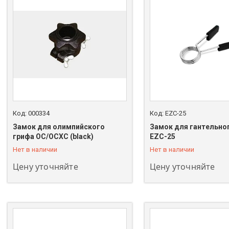
000334
EZC-25
Замок для олимпийского
Замок для гантельно
+7 (747) 208-00-00
+7 (747) 208-00-00
грифа OC/OCXC (black)
EZC-25
Нет в наличии
Нет в наличии
Цену уточняйте
Цену уточняйте