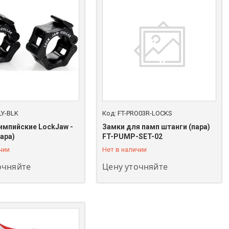
LY-BLK
FT-PRO03R-LOCKS
импийские LockJaw -
Замки для памп штанги (пара)
208-00-00
+7 (747) 208-00-00
ара)
FT-PUMP-SET-02
чии
Нет в наличии
очняйте
Цену уточняйте