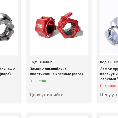
FT-JKK02
FT-OC
ockJaw с
Замки олимпийские
Замок пр
(пара)
пластиковые красные (пара)
изогнуты
+7 (747) 208-00-00
+7 (747) 
лапками 
В наличии
Под заказ
Цену уточняйте
Цену ут