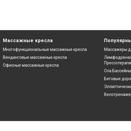
Массажные кресла
Популярны
Многофункциональные массажные кресла
Массажеры д
Вендинговые массажные кресла
Лимфодренаж
Прессотерап
Офисные массажные кресла
Спа Бассейны
Беговые дор
Эллиптическ
Велотренаж