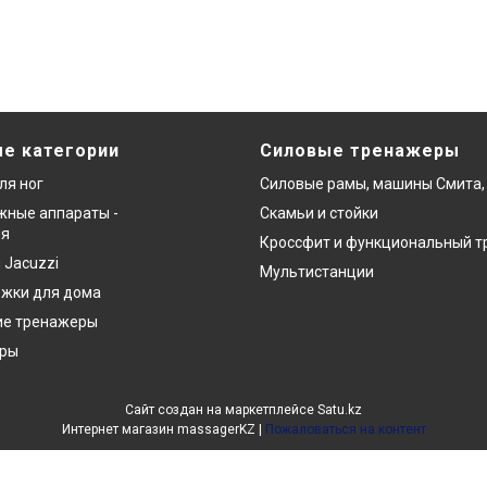
е категории
Силовые тренажеры
ля ног
Силовые рамы, машины Смита,
ные аппараты -
Скамьи и стойки
ия
Кроссфит и функциональный т
 Jacuzzi
Мультистанции
ожки для дома
ие тренажеры
еры
Сайт создан на маркетплейсе
Satu.kz
Интернет магазин massagerKZ |
Пожаловаться на контент