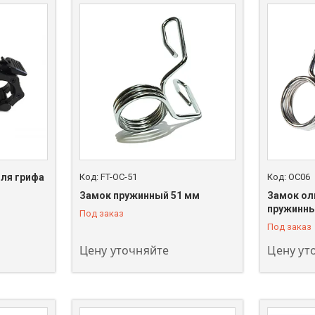
ля грифа
FT-OC-51
OC06
Замок пружинный 51 мм
Замок ол
+7 (747) 208-00-00
+7 (747) 
пружинны
Под заказ
Под заказ
Цену уточняйте
Цену ут