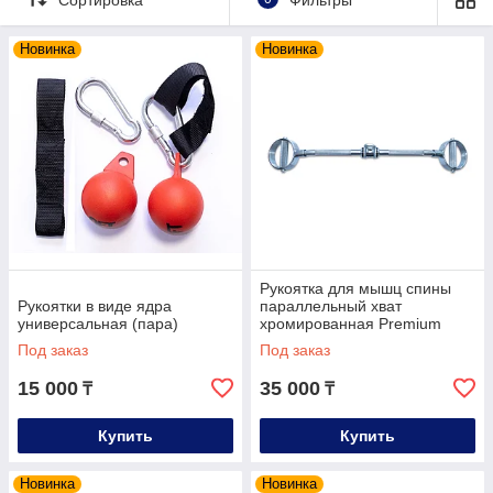
получить желаемую физическую нагрузку.
Постоянное использование этих аксессуаров
Новинка
Новинка
во время тренировок, способствует
качественной проработке и накачиванию
трицепса, бицепса, основных групп мышц
груди, спины, поясницы, ног.
В интернет-магазине тренажеров
«Massagerkz» представлен широкий
ассортимент рукояток для силовых
тренажеров, которые можно купить онлайн с
Рукоятка для мышц спины
доставкой по Алматы, Астане и в другие
Рукоятки в виде ядра
параллельный хват
города Казахстана. Мы предлагаем своим
универсальная (пара)
хромированная Premium
Под заказ
Под заказ
клиентам только качественный ассортимент
рукояток для тренажеров по доступной цене.
15 000
35 000
₸
₸
Купить
Купить
Новинка
Новинка